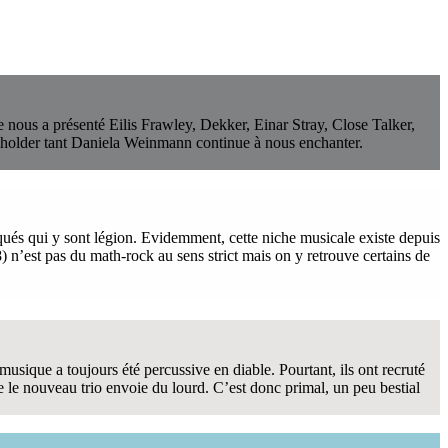
e nous a présenté Eilis Frawley, Dekker, Einar Stray, Close Talker,
holder tant Daniela Weinmann continue à nous enchanter.
ués qui y sont légion. Evidemment, cette niche musicale existe depuis
 n’est pas du math-rock au sens strict mais on y retrouve certains de
sique a toujours été percussive en diable. Pourtant, ils ont recruté
e le nouveau trio envoie du lourd. C’est donc primal, un peu bestial