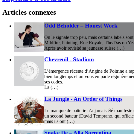
Articles connexes
Odd Beholder – Honest Work
On le signale trop peu, mais certains labels so
Mildfire, Painting, Rue Royale, The/Das ou Ye
Après avoir revisité sa jeunesse suisse (…)
Chevreuil - Stadium
L’émergence récente d’Angine de Poitrine a rap
bien longtemps et on vous en parle régulièremen
ses codes.
La (…)
La Jungle - An Order of Things
Le manque de batterie n’a jamais été manifeste 
un second batteur (David Temprano, qui officie a
mais ils ont (…)
Snake De – Alla Sorrentina