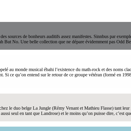
nt des sources de bonheurs auditifs assez manifestes. Sinnbus par exempl
ah But No. Une belle collection que ne dépare évidemment pas Odd Be
pelé au monde musical ébahi l’existence du math-rock et des noms claq
t. Si ce qu’on entend sur le retour de ce groupe vétéran (formé en 1998)
chez le duo belge La Jungle (Rémy Venant et Mathieu Flasse) tant leur mu
ussi seul en tant que Landrose) et le moins qu’on puisse dire, c’est qu