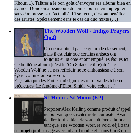
Khouri...), Talitres a le bon goût d’envoyer ses albums bien en
avance. Donc on a beaucoup de temps pour s’en imprégner
sans être pressé par l’actualité. Et souvent, c’est au bénéfice
des artistes. Spécialement dans le cas du duo mixte (…)
The Wooden Wolf - Indigo Prayers
Op.8
On ne maintient pas ce genre de classement,
mais il est clair que certains artistes ont
toujours eu la cote et ont empilé les étoiles ici.
Ce huitième album (c’est le ’Op.8 dans le titre) de The
Wooden Wolf ne va pas refroidir notre enthousiasme à son
égard comme on va le voir.
Et ça attaque dès Flutter qui signe des retrouvailles tellement
précieuses. Le fantôme d’Eliott Smith, voire celui (…)
St Moon - St Moon (EP)
Proposer Alex Keiling comme produit d’appel
ne pouvait que susciter notre curiosité. Avant
de dire tout le bien de son huitième album en
tant que The Wooden Wolf, le voici déjà dans
ce projet qu’il partage avec Julian Tröndle et Louis Groß du