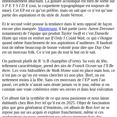
immédiatement attachant. La guitare acoustique est bien de sortie sur
S P E Y S I D E
(oui, la coquetterie typographique est toujours de
mise). Cet EP est ce qu’on préfère, mais on sait que ce n’est qu’une
partie des aspirations et du style de
Justin Vernon
.
Et le second volet pousse la tendance dans le sens opposé de façon
encore plus marquée.
Maintenant
, il fait partie (avec
Aaron Dressner
notamment) de l’équipe qui produit
Taylor Swift
et c’est
Danielle
Haim
qui vient en renfort sur
If Only I Could Wait
, ce qui s’éloigne
quand même franchement de nos aspirations d’auditeurs. Il faudrait
tout de même beaucoup de bonne volonté pour dire que
Day One
est un morceau folk. Ce n’est pas du tout le but on le sait.
On parlerait plutôt de R ’n B champêtre (
Form
). Sa voix de tête,
tellement caractéristique, prend des airs de
Franck Ocean
sur
I’ll Be
there
. Les voix bidouillées de
Walk Home
sont en place mais bon, ce
n’est pas ce qu’on est venus chercher ici non plus. Bref, on est
nettement moins à la fête. Sans ces morceaux de l’
EP
sorti l’an
passé, cet article n’aurait sans doute jamais vu le jour, même si on
constate une vraie cohérence entre ses envies et dans leur exécution
Cet album fait la synthèse de ce qui nous passionne et nous laisse
dubitatifs chez
Bon Iver
tel qu’il est en 2025. Objet de fascination
plus que gros générateur d’émotions, cet album de
Bon Iver
ne se
repose pas sur ses acquis et explore franchement, même si ces
explorations ne nous emmènent pas nécessairement dans des