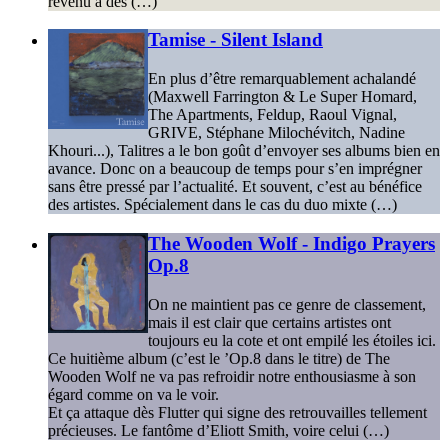
revenu à des (…)
Tamise - Silent Island
En plus d’être remarquablement achalandé
(Maxwell Farrington & Le Super Homard,
The Apartments, Feldup, Raoul Vignal,
GRIVE, Stéphane Milochévitch, Nadine
Khouri...), Talitres a le bon goût d’envoyer ses albums bien en
avance. Donc on a beaucoup de temps pour s’en imprégner
sans être pressé par l’actualité. Et souvent, c’est au bénéfice
des artistes. Spécialement dans le cas du duo mixte (…)
The Wooden Wolf - Indigo Prayers
Op.8
On ne maintient pas ce genre de classement,
mais il est clair que certains artistes ont
toujours eu la cote et ont empilé les étoiles ici.
Ce huitième album (c’est le ’Op.8 dans le titre) de The
Wooden Wolf ne va pas refroidir notre enthousiasme à son
égard comme on va le voir.
Et ça attaque dès Flutter qui signe des retrouvailles tellement
précieuses. Le fantôme d’Eliott Smith, voire celui (…)