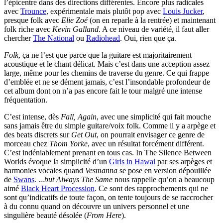
l’épicentre dans des directions différentes. Encore plus radicales
avec
Trounce
, expérimentale mais plutôt pop avec
Louis Jucker
,
presque folk avec
Elie Zoé
(on en reparle à la rentrée) et maintenant
folk riche avec
Kevin Galland
. A ce niveau de variété, il faut aller
chercher
The National
ou
Radiohead
. Oui, rien que ça.
Folk
, ça ne l’est que parce que la guitare est majoritairement
acoustique et le chant délicat. Mais c’est dans une acception assez
large, même pour les chemins de traverse du genre. Ce qui frappe
d’emblée et ne se dément jamais, c’est l’insondable profondeur de
cet album dont on n’a pas encore fait le tour malgré une intense
fréquentation.
C’est intense, dès
Fall, Again
, avec une simplicité qui fait mouche
sans jamais être du simple guitare/voix folk. Comme il y a arpège et
des beats discrets sur
Get Out
, on pourrait envisager ce genre de
morceau chez
Thom Yorke
, avec un résultat forcément différent.
C’est indéniablement prenant en tous cas. In The Silence Between
Worlds évoque la simplicité d’un
Girls in Hawai
par ses arpèges et
harmonies vocales quand
Vesmanna
se pose en version dépouillée
de
Swans
. .
..but Always The Same
nous rappelle qu’on a beaucoup
aimé
Black Heart Procession
. Ce sont des rapprochements qui ne
sont qu’indicatifs de toute façon, on tente toujours de se raccrocher
à du connu quand on découvre un univers personnel et une
singulière beauté désolée (
From Here
).