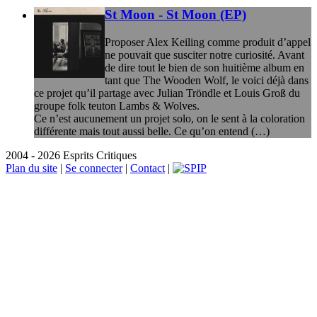
St Moon - St Moon (EP)
Proposer Alex Keiling comme produit d’appel
ne pouvait que susciter notre curiosité. Avant
de dire tout le bien de son huitième album en
tant que The Wooden Wolf, le voici déjà dans
ce projet qu’il partage avec Julian Tröndle et Louis Groß du
groupe folk teuton Lambs & Wolves.
Ce n’est aucunement un projet solo, on le sent à la coloration
différente mais tout aussi belle. Ce qu’on entend (…)
2004 - 2026 Esprits Critiques
Plan du site
|
Se connecter
|
Contact
|