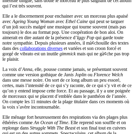
intensité dingue, sans doute le morceau le plus saignant de cet album
qui l’est très souvent.
Elle a le discernement pour enchainer avec un morceau plus apaisé
avec
Ageing Young Woman
avec
Ethel Caine
qui peut se targuer
d’un joli succès malgré une musique qui tourne souvent (mais pas
toujours) le dos au format pop. Une coopération de bon aloi. On
aimerait en dire autant de la présence d’
Iggy Pop
qui garde toute
notre sympathie. Depuis plusieurs années, il mà¢chouille des textes
dans des
collaborations diverses
et variées et son croon forcé et
gorgé de vibrato est un inutile
gimmick
mais qui ne gà¢che pas trop
le plaisir.
La voix d’
Anna
, elle, pousse comme jamais, se présentant souvent
comme une version gothique de
Janis Joplin
ou
Florence Welch
dans une messe noire. On sort de ce long album un peu essoré,
certes, mais l’intensité de ce qui s’y raconte, de ce qui s’y vit et de ce
qu’on y entend impose cette force. Et au passage, il y a une poignée
de morceaux qui se placent d’emblée dans le panthéon de l’année.
On compte les 11 minutes de la plage titulaire dans ces moments où
la voix s’avère incontournable.
Elle ménage fort heureusement des respirations via des plages plus
éthérées comme
An Ocean of Time
. Elle reprend son souffle et on
replonge dans
Struggle With The Beast
et son final tout en cuivres
qui est un des autres sommets. Spectaculaire, cet album de la