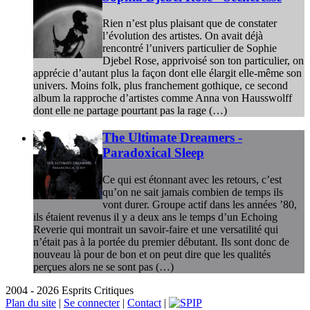
Rien n’est plus plaisant que de constater
l’évolution des artistes. On avait déjà
rencontré l’univers particulier de Sophie
Djebel Rose, apprivoisé son ton particulier, on
apprécie d’autant plus la façon dont elle élargit elle-même son
univers. Moins folk, plus franchement gothique, ce second
album la rapproche d’artistes comme Anna von Hausswolff
dont elle ne partage pourtant pas la rage (…)
The Ultimate Dreamers -
Paradoxical Sleep
Ce qui est étonnant avec les retours, c’est
qu’on ne sait jamais combien de temps ils
vont durer. Groupe actif dans les années ’80,
ils étaient revenus il y a deux ans le temps d’un Echoing
Reverie qui montrait un savoir-faire et une versatilité qui
n’était pas à la portée du premier débutant. Ils sont donc de
nouveau là pour de bon et on peut dire que les qualités
perçues alors ne se sont pas (…)
2004 - 2026 Esprits Critiques
Plan du site
|
Se connecter
|
Contact
|