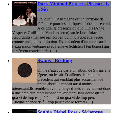
Dark Minimal Project - Pleasure Is
a Sin
On le sait, l’Allemagne est un territoire de
référence pour les musiques d’obédience cold.
A ce titre, la présence du duo lillois (Ange
Vesper et Guillaume Vanderosieren) sur le label Infacted
Recordings (managé par Torben Schmidt) doit être vécue
comme une jolie satisfaction. Ils se fendent d’un morceau à
l’expression teutonne avec l’enlevé Schlafen ! (en bonus) qui
forcément convient très (…)
Swans - Birthing
On ne s’attaque pas à un album de Swans à la
légère, on le sait. D’ailleurs, leur album
précédent qui semblait plus accueillant de
prime abord le rendait aussi moins
intéressant.Ils semblent avoir changé d’avis et reviennent donc
à une ampleur impressionnante, estimant sans doute qu’un
goà »t de trop est préférable à un goà »t de trop peu.
Aucune chance de â€˜trop peu’ avec le format (…)
Sophia Djebel Rose - Sécheresse