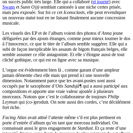
un succès public très large. Elle qui a collaboré (
et tourné
) avec
Swans
et
Sunn O)))
semblait cantonée à une niche certes prisée,
mais peu exposée. Sur foi ce cet
Iconoclasts
, elle peut revendiquer
un nouveau statut tout en ne faisant finalement aucune concession
musicale.
Les visuels des EP et de l’album voient des photos d’
Anna
jeune
défigurées par des ajouts étranges, comme pour mieux tourner le dos
à l’innocence, ce que le titre de l’album semble suggérer. Elle qui a
subi de façon inexplicable les assauts de bigots français belges, elle
semble assumer ce rôle antagoniste. Et elle s’éloigne aussi de tout
cliché gothique, ce qui est en ligne avec sa musique.
L’orgue est évidemment bien là , comme garant d’une ampleur
jamais démentie chez elle mais qui prend ici une nouvelle
dimension. Notamment parce que les avant-postes sont aussi
occupés par le saxophone d’
Otis Sandsjà¶
qui a aussi participé aux
compositions et apporte une vraie valeur ajoutée à plusieurs
morceaux. Notons que c’est le collaborateur de toujours
Philip
Leyman
qui (co-)produit. On note aussi des cordes, c’est décidément
fort riche.
Facing Atlas
avait attisé l’attente même s’il est plus pertinent en
porte d’entrée d’album qu’en tant que morceau individuel. On
connaissait aussi le gros engagement de
Stardust
. Et ça reste d’une