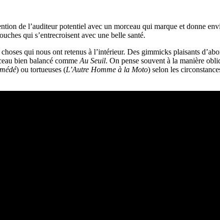
tention de l’auditeur potentiel avec un morceau qui marque et donne env
 couches qui s’entrecroisent avec une belle santé.
tres choses qui nous ont retenus à l’intérieur. Des gimmicks plaisants d’
morceau bien balancé comme
Au Seuil
. On pense souvent à la manière obli
médé
) ou tortueuses (
L’Autre Homme à la Moto
) selon les circonstanc