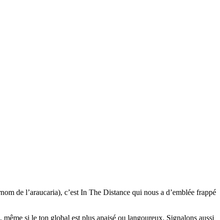
rnom de l’araucaria), c’est In The Distance qui nous a d’emblée frappé
), même si le ton global est plus apaisé ou langoureux. Signalons aussi