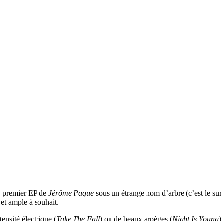
ce premier EP de
Jérôme Paque
sous un étrange nom d’arbre (c’est le su
é et ample à souhait.
ensité électrique (
Take The Fall
) ou de beaux arpèges (
Night Is Young