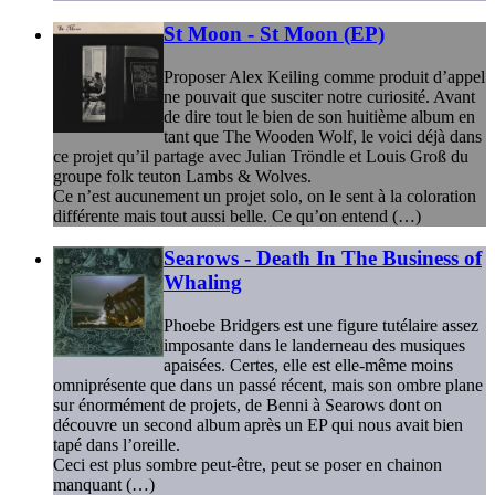
St Moon - St Moon (EP)
Proposer Alex Keiling comme produit d’appel
ne pouvait que susciter notre curiosité. Avant
de dire tout le bien de son huitième album en
tant que The Wooden Wolf, le voici déjà dans
ce projet qu’il partage avec Julian Tröndle et Louis Groß du
groupe folk teuton Lambs & Wolves.
Ce n’est aucunement un projet solo, on le sent à la coloration
différente mais tout aussi belle. Ce qu’on entend (…)
Searows - Death In The Business of
Whaling
Phoebe Bridgers est une figure tutélaire assez
imposante dans le landerneau des musiques
apaisées. Certes, elle est elle-même moins
omniprésente que dans un passé récent, mais son ombre plane
sur énormément de projets, de Benni à Searows dont on
découvre un second album après un EP qui nous avait bien
tapé dans l’oreille.
Ceci est plus sombre peut-être, peut se poser en chainon
manquant (…)