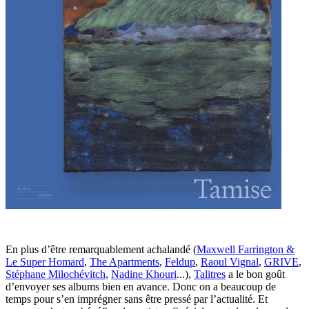
En plus d’être remarquablement achalandé (
Maxwell Farrington &
Le Super Homard
,
The Apartments
,
Feldup
,
Raoul Vignal
,
GRIVE
,
Stéphane Milochévitch
,
Nadine Khouri
...),
Talitres
a le bon goût
d’envoyer ses albums bien en avance. Donc on a beaucoup de
temps pour s’en imprégner sans être pressé par l’actualité. Et