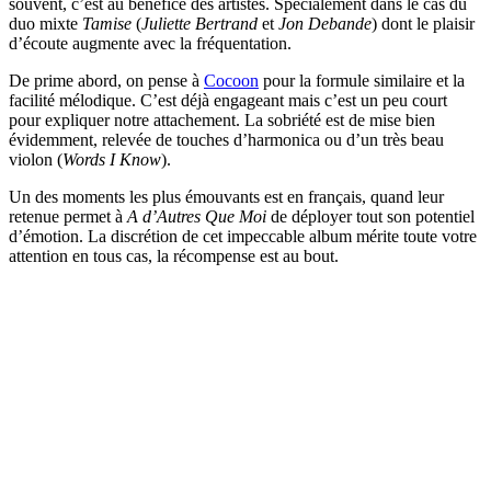
souvent, c’est au bénéfice des artistes. Spécialement dans le cas du
duo mixte
Tamise
(
Juliette Bertrand
et
Jon Debande
) dont le plaisir
d’écoute augmente avec la fréquentation.
De prime abord, on pense à
Cocoon
pour la formule similaire et la
facilité mélodique. C’est déjà engageant mais c’est un peu court
pour expliquer notre attachement. La sobriété est de mise bien
évidemment, relevée de touches d’harmonica ou d’un très beau
violon (
Words I Know
).
Un des moments les plus émouvants est en français, quand leur
retenue permet à
A d’Autres Que Moi
de déployer tout son potentiel
d’émotion. La discrétion de cet impeccable album mérite toute votre
attention en tous cas, la récompense est au bout.