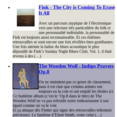
Fink - The City is Coming To Erase
It All
Avec un parcours atypique de l’électronique
vers une relecture très particulière du folk et
une personnalité indéniable, la personnalité de
Fink est toujours aussi reconnaissable. Et ces énièmes
retrouvailles se sont encore une fois révélées bien gratifiantes.
Une fois atteinte la balise du blues acoustique le plus
dépouillé de Fink’s Sunday Night Blues Club, Vol. 1, il était
revenu à des (…)
The Wooden Wolf - Indigo Prayers
Op.8
On ne maintient pas ce genre de classement,
mais il est clair que certains artistes ont
toujours eu la cote et ont empilé les étoiles ici.
Ce huitième album (c’est le ’Op.8 dans le titre) de The
Wooden Wolf ne va pas refroidir notre enthousiasme à son
égard comme on va le voir.
Et ça attaque dès Flutter qui signe des retrouvailles tellement
précieuses. Le fantôme d’Eliott Smith, voire celui (…)