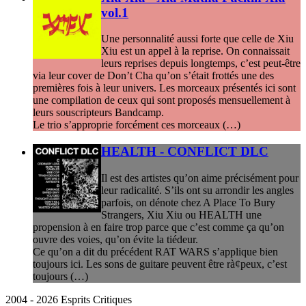
vol.1
Une personnalité aussi forte que celle de Xiu
Xiu est un appel à la reprise. On connaissait
leurs reprises depuis longtemps, c’est peut-être
via leur cover de Don’t Cha qu’on s’était frottés une des
premières fois à leur univers. Les morceaux présentés ici sont
une compilation de ceux qui sont proposés mensuellement à
leurs souscripteurs Bandcamp.
Le trio s’approprie forcément ces morceaux (…)
HEALTH - CONFLICT DLC
Il est des artistes qu’on aime précisément pour
leur radicalité. S’ils ont su arrondir les angles
parfois, on dénote chez A Place To Bury
Strangers, Xiu Xiu ou HEALTH une
propension à en faire trop parce que c’est comme ça qu’on
ouvre des voies, qu’on évite la tiédeur.
Ce qu’on a dit du précédent RAT WARS s’applique bien
toujours ici. Les sons de guitare peuvent être rà¢peux, c’est
toujours (…)
2004 - 2026 Esprits Critiques