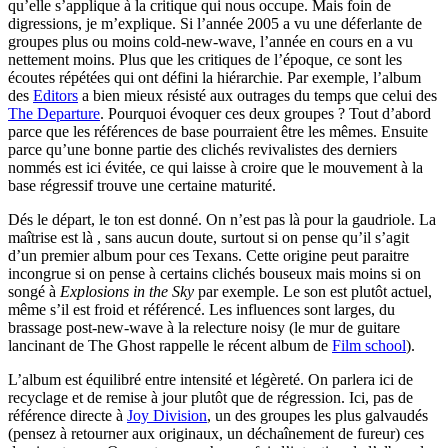
qu’elle s’applique à la critique qui nous occupe. Mais foin de
digressions, je m’explique. Si l’année 2005 a vu une déferlante de
groupes plus ou moins cold-new-wave, l’année en cours en a vu
nettement moins. Plus que les critiques de l’époque, ce sont les
écoutes répétées qui ont défini la hiérarchie. Par exemple, l’album
des
Editors
a bien mieux résisté aux outrages du temps que celui des
The Departure
. Pourquoi évoquer ces deux groupes ? Tout d’abord
parce que les références de base pourraient être les mêmes. Ensuite
parce qu’une bonne partie des clichés revivalistes des derniers
nommés est ici évitée, ce qui laisse à croire que le mouvement à la
base régressif trouve une certaine maturité.
Dés le départ, le ton est donné. On n’est pas là pour la gaudriole. La
maîtrise est là , sans aucun doute, surtout si on pense qu’il s’agit
d’un premier album pour ces Texans. Cette origine peut paraitre
incongrue si on pense à certains clichés bouseux mais moins si on
songé à
Explosions in the Sky
par exemple. Le son est plutôt actuel,
même s’il est froid et référencé. Les influences sont larges, du
brassage post-new-wave à la relecture noisy (le mur de guitare
lancinant de The Ghost rappelle le récent album de
Film school
).
L’album est équilibré entre intensité et légèreté. On parlera ici de
recyclage et de remise à jour plutôt que de régression. Ici, pas de
référence directe à
Joy Division
, un des groupes les plus galvaudés
(pensez à retourner aux originaux, un déchaînement de fureur) ces