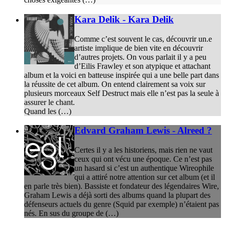
Kara Delik - Kara Delik
Comme c’est souvent le cas, découvrir un.e
artiste implique de bien vite en découvrir
d’autres projets. On vous parlait il y a peu
d’Eilis Frawley et son atypique et attachant
album et la voici en batteuse inspirée qui a une belle part dans
la réussite de cet album. On entend clairement sa voix sur
plusieurs morceaux Self Destruct mais elle n’est pas la seule à
assurer le chant.
Quand les (…)
Edvard Graham Lewis - Alreed ?
Certes il y a les historiens, mais rien ne vaut
ceux qui ont vécu une époque. Ce n’est pas
un hasard si c’est un authentique Wireophile
qui a attiré notre attention sur cet album (et il
en parle très bien). Bassiste et fondateur des légendaires Wire,
Graham Lewis a déjà sorti des albums quand la plupart des
défenseurs actuels du genre (Squid par exemple) n’étaient pas
nés. En sus du groupe de (…)