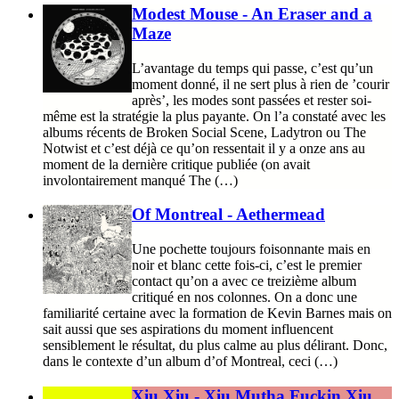
Modest Mouse - An Eraser and a
Maze
L’avantage du temps qui passe, c’est qu’un
moment donné, il ne sert plus à rien de ’courir
après’, les modes sont passées et rester soi-
même est la stratégie la plus payante. On l’a constaté avec les
albums récents de Broken Social Scene, Ladytron ou The
Notwist et c’est déjà ce qu’on ressentait il y a onze ans au
moment de la dernière critique publiée (on avait
involontairement manqué The (…)
Of Montreal - Aethermead
Une pochette toujours foisonnante mais en
noir et blanc cette fois-ci, c’est le premier
contact qu’on a avec ce treizième album
critiqué en nos colonnes. On a donc une
familiarité certaine avec la formation de Kevin Barnes mais on
sait aussi que ses aspirations du moment influencent
sensiblement le résultat, du plus calme au plus délirant. Donc,
dans le contexte d’un album d’of Montreal, ceci (…)
Xiu Xiu - Xiu Mutha Fuckin Xiu