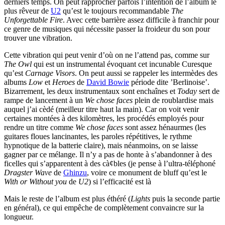
derniers temps. On peut rapprocher parfois l’intention de l’album le
plus rêveur de
U2
qu’est le toujours recommandable
The
Unforgettable Fire
. Avec cette barrière assez difficile à franchir pour
ce genre de musiques qui nécessite passer la froideur du son pour
trouver une vibration.
Cette vibration qui peut venir d’où on ne l’attend pas, comme sur
The Owl
qui est un instrumental évoquant cet incunable Curesque
qu’est
Carnage Visors
. On peut aussi se rappeler les intermèdes des
albums
Low
et
Heroes
de
David Bowie
période dite ’Berlinoise’.
Bizarrement, les deux instrumentaux sont enchaînes et
Today
sert de
rampe de lancement à un
We chose faces
plein de roublardise mais
auquel j’ai cèdé (meilleur titre haut la main). Car on voit venir
certaines montées à des kilomètres, les procédés employés pour
rendre un titre comme
We chose faces
sont assez hénaurmes (les
guitares floues lancinantes, les paroles répétitives, le rythme
hypnotique de la batterie claire), mais néanmoins, on se laisse
gagner par ce mélange. Il n’y a pas de honte à s’abandonner à des
ficelles qui s’apparentent à des cà¢bles (je pense à l’ultra-téléphoné
Dragster Wave
de
Ghinzu
, voire ce monument de bluff qu’est le
With or Without you
de
U2
) si l’efficacité est là
Mais le reste de l’album est plus éthéré (
Lights
puis la seconde partie
en général), ce qui empêche de complètement convaincre sur la
longueur.