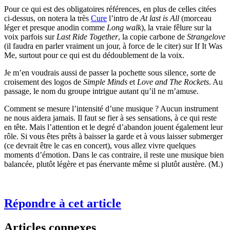
Pour ce qui est des obligatoires références, en plus de celles citées
ci-dessus, on notera la très
Cure
l’intro de
At last is All
(morceau
léger et presque anodin comme
Long walk
), la vraie fêlure sur la
voix parfois sur
Last Ride Together
, la copie carbone de
Strangelove
(il faudra en parler vraiment un jour, à force de le citer) sur If It Was
Me, surtout pour ce qui est du dédoublement de la voix.
Je m’en voudrais aussi de passer la pochette sous silence, sorte de
croisement des logos de
Simple Minds
et
Love and The Rockets
. Au
passage, le nom du groupe intrigue autant qu’il ne m’amuse.
Comment se mesure l’intensité d’une musique ? Aucun instrument
ne nous aidera jamais. Il faut se fier à ses sensations, à ce qui reste
en tête. Mais l’attention et le degré d’abandon jouent également leur
rôle. Si vous êtes prêts à baisser la garde et à vous laisser submerger
(ce devrait être le cas en concert), vous allez vivre quelques
moments d’émotion. Dans le cas contraire, il reste une musique bien
balancée, plutôt légère et pas énervante même si plutôt austère. (M.)
Répondre à cet article
Articles connexes