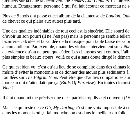
premiers sur la balle la découverte de
Snakes And Ladders
. Ce morcea
humeur. Etrangement, personne à qui j’ai fait écouter ce morceau ne
Plus de 5 mois ont passé et cet album de la chanteuse de
London
,
Ont
de chevet ce qui plaira aux autres plus tard.
Une des qualités indéniables de tout ceci est la sincérité. Elle sourd
d’avoir un son pourri (il ne l’est pas) mais le personnage semble telle
bizarrerie calculée et faisandée de la musique pour table basse de salo
aucun auditeur. Par exemple, quand les violons interviennent sur
Littl
en évidence qu’on ne peut que céder. Les chansons sont courtes, l’album
plus simples et beaux atours, voilà ce qui a sans doute dirigé la déma
Ce qui est bien vu, c’est qu’au lieu de se complaire dans des climats l
mérite d’éviter la monotonie et de donner des atours plus séduisants à 
fouillées sur
The Pilgrim Vine
. Peut-être que d’autres compatriotes au
morceau qui n’attendait que ça (
Birds Of Paradise
). En toutes circons
Vine
?
Il faut quand même préciser que c’est parfois trop lisse et convenu (
D
Mais ce qui reste de ce
Oh, My Darling
c’est une voix impossible à co
dans les moments où ça fait mouche, on est dans le meilleur du folk.