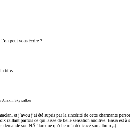
l’on peut vous écrire ?
u titre.
ar
Anakin Skywalker
Bataclan, et j’avou j’ai été supris par la sincérité de cette charmante pe
ix raillant parfois ce qui laisse de belle sensation auditive. Basia est à 
pas demandé son NÂ° lorsque qu’elle m’a dédicacé son album ;-)