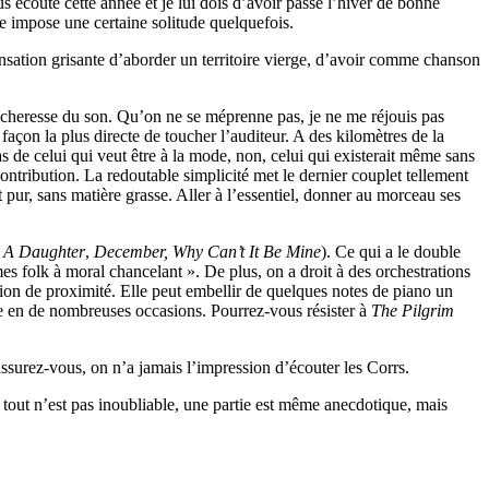
 écouté cette année et je lui dois d’avoir passé l’hiver de bonne
 impose une certaine solitude quelquefois.
ensation grisante d’aborder un territoire vierge, d’avoir comme chanson
 sècheresse du son. Qu’on ne se méprenne pas, je ne me réjouis pas
façon la plus directe de toucher l’auditeur. A des kilomètres de la
Pas de celui qui veut être à la mode, non, celui qui existerait même sans
contribution. La redoutable simplicité met le dernier couplet tellement
 pur, sans matière grasse. Aller à l’essentiel, donner au morceau ses
 A Daughter
,
December, Why Can’t It Be Mine
). Ce qui a le double
es folk à moral chancelant ». De plus, on a droit à des orchestrations
sion de proximité. Elle peut embellir de quelques notes de piano un
ouve en de nombreuses occasions. Pourrez-vous résister à
The Pilgrim
rassurez-vous, on n’a jamais l’impression d’écouter les Corrs.
tout n’est pas inoubliable, une partie est même anecdotique, mais