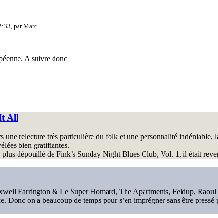
2:33, par
Marc
ropéenne. A suivre donc
t All
une relecture très particulière du folk et une personnalité indéniable, l
élées bien gratifiantes.
le plus dépouillé de Fink’s Sunday Night Blues Club, Vol. 1, il était rev
xwell Farrington & Le Super Homard, The Apartments, Feldup, Raoul V
. Donc on a beaucoup de temps pour s’en imprégner sans être pressé par 