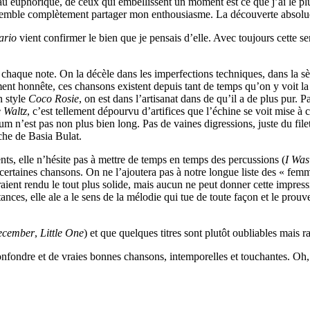
u euphorique, de ceux qui embellissent un moment est ce que j’ai le plus
 semble complètement partager mon enthousiasme. La découverte absolue
ario
vient confirmer le bien que je pensais d’elle. Avec toujours cette s
 de chaque note. On la décèle dans les imperfections techniques, dans la
ment honnête, ces chansons existent depuis tant de temps qu’on y voit la 
n style
Coco Rosie
, on est dans l’artisanat dans de qu’il a de plus pur. 
e Waltz
, c’est tellement dépourvu d’artifices que l’échine se voit mise à 
 n’est pas non plus bien long. Pas de vaines digressions, juste du filet
rche de Basia Bulat.
ents, elle n’hésite pas à mettre de temps en temps des percussions (
I Was
certaines chansons. On ne l’ajoutera pas à notre longue liste des « femm
raient rendu le tout plus solide, mais aucun ne peut donner cette impres
tances, elle ale a le sens de la mélodie qui tue de toute façon et le pr
ecember
,
Little One
) et que quelques titres sont plutôt oubliables mais 
nfondre et de vraies bonnes chansons, intemporelles et touchantes. Oh, 