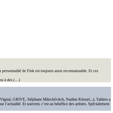
a personnalité de Fink est toujours aussi reconnaissable. Et ces
enu à des (…)
ignal, GRIVE, Stéphane Milochévitch, Nadine Khouri...), Talitres a
l’actualité. Et souvent, c’est au bénéfice des artistes. Spécialement