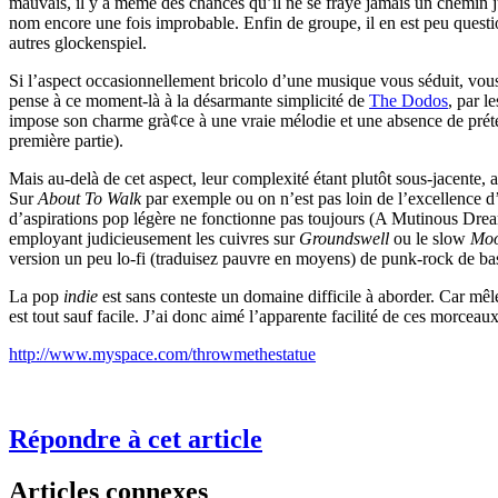
mauvais, il y a même des chances qu’il ne se fraye jamais un chemin j
nom encore une fois improbable. Enfin de groupe, il en est peu quest
autres glockenspiel.
Si l’aspect occasionnellement bricolo d’une musique vous séduit, vous 
pense à ce moment-là à la désarmante simplicité de
The Dodos
, par l
impose son charme grà¢ce à une vraie mélodie et une absence de préten
première partie).
Mais au-delà de cet aspect, leur complexité étant plutôt sous-jacente, af
Sur
About To Walk
par exemple ou on n’est pas loin de l’excellence 
d’aspirations pop légère ne fonctionne pas toujours (A Mutinous Dream
employant judicieusement les cuivres sur
Groundswell
ou le slow
Mo
version un peu lo-fi (traduisez pauvre en moyens) de punk-rock de ba
La pop
indie
est sans conteste un domaine difficile à aborder. Car mêler
est tout sauf facile. J’ai donc aimé l’apparente facilité de ces morce
http://www.myspace.com/throwmethestatue
Répondre à cet article
Articles connexes