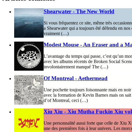
Shearwater - The New World
Si vous fréquentez ce site, même très occasionne
a Shearwater qui a toujours été défendu en nos co
vraiment (…)
Modest Mouse - An Eraser and a M
L’avantage du temps qui passe, c’est qu’un momen
avec les albums récents de Broken Social Scene,
involontairement manqué The (…)
Of Montreal - Aethermead
Une pochette toujours foisonnante mais en noir e
avec la formation de Kevin Barnes mais on sait 
d’of Montreal, ceci (…)
Xiu Xiu - Xiu Mutha Fuckin Xiu vol
Une personnalité aussi forte que celle de Xiu Xiu
une des premières fois à leur univers. Les mor