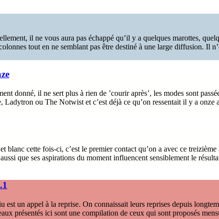
llement, il ne vous aura pas échappé qu’il y a quelques marottes, quelque
lonnes tout en ne semblant pas être destiné à une large diffusion. Il n’e
aze
t donné, il ne sert plus à rien de ’courir après’, les modes sont passées
 Ladytron ou The Notwist et c’est déjà ce qu’on ressentait il y a onze a
t blanc cette fois-ci, c’est le premier contact qu’on a avec ce treizièm
aussi que ses aspirations du moment influencent sensiblement le résulta
.1
 est un appel à la reprise. On connaissait leurs reprises depuis longtemp
ceaux présentés ici sont une compilation de ceux qui sont proposés men