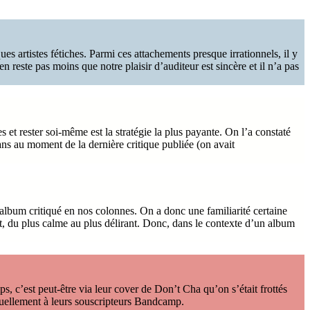
s artistes fétiches. Parmi ces attachements presque irrationnels, il y
n reste pas moins que notre plaisir d’auditeur est sincère et il n’a pas
 et rester soi-même est la stratégie la plus payante. On l’a constaté
ns au moment de la dernière critique publiée (on avait
e album critiqué en nos colonnes. On a donc une familiarité certaine
t, du plus calme au plus délirant. Donc, dans le contexte d’un album
s, c’est peut-être via leur cover de Don’t Cha qu’on s’était frottés
suellement à leurs souscripteurs Bandcamp.