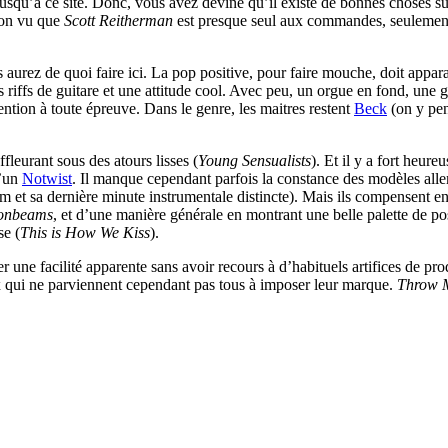
usqu’à ce site. Donc, vous avez deviné qu’il existe de bonnes choses s
ion vu que
Scott Reitherman
est presque seul aux commandes, seulemen
aurez de quoi faire ici. La pop positive, pour faire mouche, doit appara
es riffs de guitare et une attitude cool. Avec peu, un orgue en fond, une
tion à toute épreuve. Dans le genre, les maitres restent
Beck
(on y pe
fleurant sous des atours lisses (
Young Sensualists
). Et il y a fort heu
d’un
Notwist
. Il manque cependant parfois la constance des modèles alle
 et sa dernière minute instrumentale distincte). Mais ils compensent en
onbeams
, et d’une manière générale en montrant une belle palette de p
se (
This is How We Kiss
).
 une facilité apparente sans avoir recours à d’habituels artifices de pro
aux qui ne parviennent cependant pas tous à imposer leur marque.
Throw M