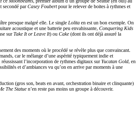
ur ce
Moonbeams
, premier album d’un groupe de Seattle (eh oui) au
t secondé par
Casey Foubert
pour le relever de boites à rythmes et
ître presque malgré elle. Le single
Lolita
en est un bon exemple. On
 guitare acoustique et une batterie peu envahissante,
Conquering Kids
nse sur
Take It or Leave It
) ou
Cake
(dont ils ont déjà assuré la
reusement des moments où le procédé se révèle plus que convaincant.
mands, car le mélange d’une aspérité typiquement indie et
 réussissant l’incorporation de rythmes digitaux sur
Yucatan Gold
, en
ossibilités et d’ambiances vu qu’on en arrive par moments à une
duction (gros son, beats en avant, orchestration binaire et clinquante)
e The Statue
n’en reste pas moins un groupe à découvrir.