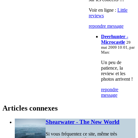
Voir en ligne :
Little
reviews
repondre message
Deerhunter -
Microcastle
29
mai 2009 10:01, par
Marc
Un peu de
patience, la
review et les
photos arrivent !
repondre
message
Articles connexes
Shearwater - The New World
Si vous fréquentez ce site, même très