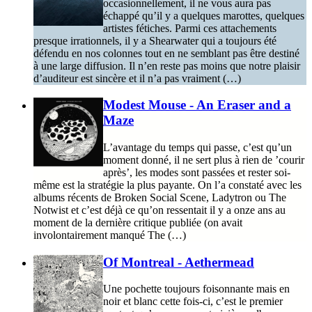
occasionnellement, il ne vous aura pas
échappé qu’il y a quelques marottes, quelques
artistes fétiches. Parmi ces attachements
presque irrationnels, il y a Shearwater qui a toujours été
défendu en nos colonnes tout en ne semblant pas être destiné
à une large diffusion. Il n’en reste pas moins que notre plaisir
d’auditeur est sincère et il n’a pas vraiment (…)
Modest Mouse - An Eraser and a
Maze
L’avantage du temps qui passe, c’est qu’un
moment donné, il ne sert plus à rien de ’courir
après’, les modes sont passées et rester soi-
même est la stratégie la plus payante. On l’a constaté avec les
albums récents de Broken Social Scene, Ladytron ou The
Notwist et c’est déjà ce qu’on ressentait il y a onze ans au
moment de la dernière critique publiée (on avait
involontairement manqué The (…)
Of Montreal - Aethermead
Une pochette toujours foisonnante mais en
noir et blanc cette fois-ci, c’est le premier