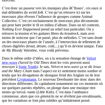
morceau.
C’est donc un passeur vers les musiques plus â€˜floues’, ces eaux si
mal délimitées du
weird folk
. C’est qu’on retrouve ici sur les
morceaux plus rêveurs l’influence de groupes comme Animal
Collective. C’est cet enchainement de morceaux plus déconstruits
qui peut faire perdre le fil en milieu d’album. Dans un tel contexte,
Nothing Ever Happenned
prend un relief tout particulier. On y
retrouve la tension et les guitares libres du
krautrock
, mais avec
moins de noirceur que l’an passé, plus de mélodies. C’est sans doute
un des morceaux phares de l’année, à l’intersection de tellement de
choses digérées (
kraut
,
dream
,
cold
,...) qu’il en devient unique. Fans
de
My Bloody Valentine
, vous voilà prévenus.
Dans le même ordre d’idées, on a la sensation étrange de
Velvet
new-wave
(Saved by Old Times
dont les voix peuvent aussi
renvoyer à
Sonic Youth
). Je sais,
Velvet
et
new-wave
ça se dit
Jesus
and the Mary Chain
mais l’aspect est ici nettement moins sombre et
tendu que les divagations de shoegaze froid des Anglais ou de leur
précédent
Cryptograms
. Le nouveau Deerhunter tire donc dans des
directions différentes. Ils capitalisent notamment sur ces moments où
sur quelques paroles répétées, on plonge dans une musique rien
moins qu’envoà »tante (
Little Kids
). C’est dans l’ambiance
cotonneuse, alors que ces
gimmicks
ne se révèlent pas envahissants,
que les variations se font plus subtiles qu’initialement pensé.