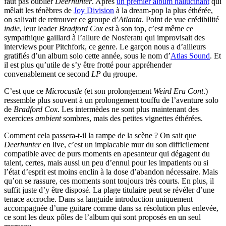
faut pas oublier
Deerhunter
. Après
un premier album hallucinant
qui
mêlait les ténèbres de
Joy Division
à la dream-pop la plus éthérée,
on salivait de retrouver ce groupe d’
Atlanta
. Point de vue crédibilité
indie
, leur leader
Bradford Cox
est à son top, c’est même ce
sympathique gaillard à l’allure de Nosferatu qui improvisait des
interviews pour Pitchfork, ce genre. Le garçon nous a d’ailleurs
gratifiés d’un album solo cette année, sous le nom d’
Atlas Sound
. Et
il est plus qu’utile de s’y être frotté pour appréhender
convenablement ce second
LP
du groupe.
C’est que ce
Microcastle
(et son prolongement
Weird Era Cont
.)
ressemble plus souvent à un prolongement touffu de l’aventure solo
de
Bradford Cox
. Les intermèdes ne sont plus maintenant des
exercices
ambient
sombres, mais des petites vignettes éthérées.
Comment cela passera-t-il la rampe de la scène ? On sait que
Deerhunter
en live, c’est un implacable mur du son difficilement
compatible avec de purs moments en apesanteur qui dégagent du
talent, certes, mais aussi un peu d’ennui pour les impatients ou si
l’état d’esprit est moins enclin à la dose d’abandon nécessaire. Mais
qu’on se rassure, ces moments sont toujours très courts. En plus, il
suffit juste d’y être disposé. La plage titulaire peut se révéler d’une
tenace accroche. Dans sa languide introduction uniquement
accompagnée d’une guitare comme dans sa résolution plus enlevée,
ce sont les deux pôles de l’album qui sont proposés en un seul