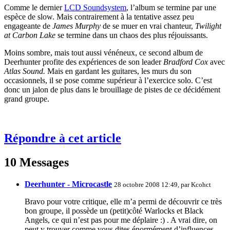
Comme le dernier
LCD Soundsystem
, l’album se termine par une
espèce de slow. Mais contrairement à la tentative assez peu
engageante de
James Murphy
de se muer en vrai chanteur,
Twilight
at Carbon Lake
se termine dans un chaos des plus réjouissants.
Moins sombre, mais tout aussi vénéneux, ce second album de
Deerhunter profite des expériences de son leader
Bradford Cox
avec
Atlas Sound.
Mais en gardant les guitares, les murs du son
occasionnels, il se pose comme supérieur à l’exercice solo. C’est
donc un jalon de plus dans le brouillage de pistes de ce décidément
grand groupe.
Répondre à cet article
10 Messages
Deerhunter - Microcastle
28 octobre 2008 12:49, par
Kcohct
Bravo pour votre critique, elle m’a permi de découvrir ce très
bon groupe, il possède un (petit)côté Warlocks et Black
Angels, ce qui n’est pas pour me déplaire :) . A vrai dire, on
peut y trouver comme vous dites énormément d’influences.