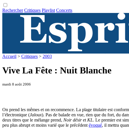
Rechercher
Critiques
Playlist
Concerts
Accueil
>
Critiques
>
2003
Vive La Fête : Nuit Blanche
mardi 8 août 2006
On prend les mêmes et on recommence. La plage titulaire est conform
l’électronique (
Jaloux
). Pas de balade en vue, rien que du fort, du dan
deux titres que le mélange prend,
Noir désir
et
KL
. Le premier est sim
peu plus abrupt et moins varié que le précédent
évoqué
, il mettra qu