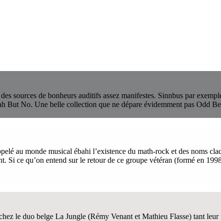
nt des sources de bonheurs auditifs assez manifestes. Sinnbus par exempl
ah But No. Une belle collection que ne dépare évidemment pas Odd Be
pelé au monde musical ébahi l’existence du math-rock et des noms claq
t. Si ce qu’on entend sur le retour de ce groupe vétéran (formé en 1998)
chez le duo belge La Jungle (Rémy Venant et Mathieu Flasse) tant leur mu