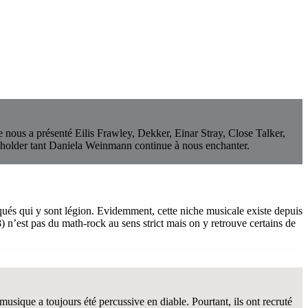
e nous a présenté Eilis Frawley, Dekker, Einar Stray, Close Talker,
holder tant Daniela Weinmann continue à nous enchanter.
ués qui y sont légion. Evidemment, cette niche musicale existe depuis
 n’est pas du math-rock au sens strict mais on y retrouve certains de
sique a toujours été percussive en diable. Pourtant, ils ont recruté