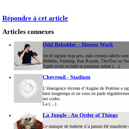
Répondre à cet article
Articles connexes
Odd Beholder – Honest Work
On le signale trop peu, mais certains labels so
Mildfire, Painting, Rue Royale, The/Das ou Ye
Après avoir revisité sa jeunesse suisse (…)
Chevreuil - Stadium
L’émergence récente d’Angine de Poitrine a rap
bien longtemps et on vous en parle régulièremen
ses codes.
La (…)
La Jungle - An Order of Things
Le manque de batterie n’a jamais été manifeste 