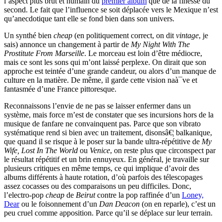
l’aspect plus brut et humain du
premier album
que de la finesse du
second. Le fait que l’influence se soit déplacée vers le Mexique n’est
qu’anecdotique tant elle se fond bien dans son univers.
Un synthé bien
cheap
(en politiquement correct, on dit
vintage
, je
sais) annonce un changement à partir de
My Night With The
Prostitute From Marseille
. Le morceau est loin d’être médiocre,
mais ce sont les sons qui m’ont laissé perplexe. On dirait que son
approche est teintée d’une grande candeur, ou alors d’un manque de
culture en la matière. De même, il garde cette vision naà¯ve et
fantasmée d’une France pittoresque.
Reconnaissons l’envie de ne pas se laisser enfermer dans un
système, mais force m’est de constater que ses incursions hors de la
musique de fanfare ne convainquent pas. Parce que son vibrato
systématique rend si bien avec un traitement, disonsâ€¦ balkanique,
que quand il se risque à le poser sur la bande ultra-répétitive de
My
Wife, Lost In The World
ou
Venice
, on reste plus que circonspect par
le résultat répétitif et un brin ennuyeux. En général, je travaille sur
plusieurs critiques en même temps, ce qui implique d’avoir des
albums différents à haute rotation, d’où parfois des télescopages
assez cocasses ou des comparaisons un peu difficiles. Donc,
l’electro-pop
cheap
de
Beirut
contre la pop raffinée d’un
Loney,
Dear
ou le foisonnement d’un
Dan Deacon
(on en reparle), c’est un
peu cruel comme apposition. Parce qu’il se déplace sur leur terrain.