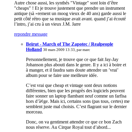
Autre chose aussi, les synthés "Vintage" sont loin d’être
"cheaps" ! Et je trouve justement que prendre un instrument
antique (sà »rement un moog vieux de 40 ans) garde aussi le
petit côté rétro que sa musique avait avant. quand j’ai écouté
l’intro, j’ai cru à un vieux J.M. Jarre
repondre message
Beirut - March of The Zapotec / Realpeople
Holland
30 mars 2009 13:33, par
marc
Personnellement, je trouve que ce que fait Jay-Jay
Johanson plus abouti dans le genre. Il y a ici à boire et
à manger, et il faudra sans doute attendre un ’vrai’
album pour se faire une meilleure idée.
C’est vrai que cheap et vintage sont deux notions
différentes, bien que les progrès des logiciels peuvent
faire sonner un laptop flambant neuf comme un farfisa
hors d’à¢ge. Mais ici, certains sons (pas tous, certes) me
semblent juste mal choisis. C’est flagrant sur le dernier
morceau.
Donc, on va gentiment attendre ce que ce bon Zach
nous réserve. Au Cirque Royal tout d’abord...