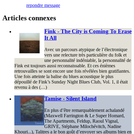
repondre message
Articles connexes
Fink - The City is Coming To Erase
It All
Avec un parcours atypique de l’électronique
vers une relecture très particulière du folk et
une personnalité indéniable, la personnalité de
Fink est toujours aussi reconnaissable. Et ces énièmes
retrouvailles se sont encore une fois révélées bien gratifiantes.
Une fois atteinte la balise du blues acoustique le plus
dépouillé de Fink’s Sunday Night Blues Club, Vol. 1, il était
revenu à des (…)
Tamise - Silent Island
En plus d’être remarquablement achalandé
(Maxwell Farrington & Le Super Homard,
The Apartments, Feldup, Raoul Vignal,
GRIVE, Stéphane Milochévitch, Nadine
Khouri...), Talitres a le bon goût d’envoyer ses albums bien en