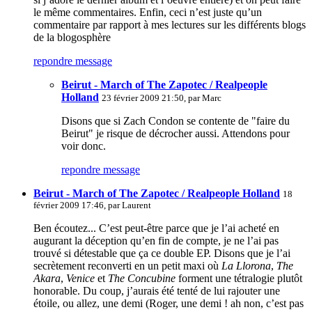
le même commentaires. Enfin, ceci n’est juste qu’un
commentaire par rapport à mes lectures sur les différents blogs
de la blogosphère
repondre message
Beirut - March of The Zapotec / Realpeople
Holland
23 février 2009 21:50, par
Marc
Disons que si Zach Condon se contente de "faire du
Beirut" je risque de décrocher aussi. Attendons pour
voir donc.
repondre message
Beirut - March of The Zapotec / Realpeople Holland
18
février 2009 17:46, par
Laurent
Ben écoutez... C’est peut-être parce que je l’ai acheté en
augurant la déception qu’en fin de compte, je ne l’ai pas
trouvé si détestable que ça ce double EP. Disons que je l’ai
secrètement reconverti en un petit maxi où
La Llorona
,
The
Akara
,
Venice
et
The Concubine
forment une tétralogie plutôt
honorable. Du coup, j’aurais été tenté de lui rajouter une
étoile, ou allez, une demi (Roger, une demi ! ah non, c’est pas