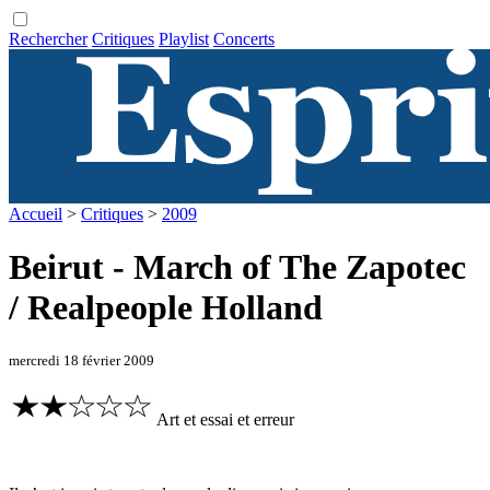
Rechercher
Critiques
Playlist
Concerts
Accueil
>
Critiques
>
2009
Beirut - March of The Zapotec
/ Realpeople Holland
mercredi 18 février 2009
Art et essai et erreur