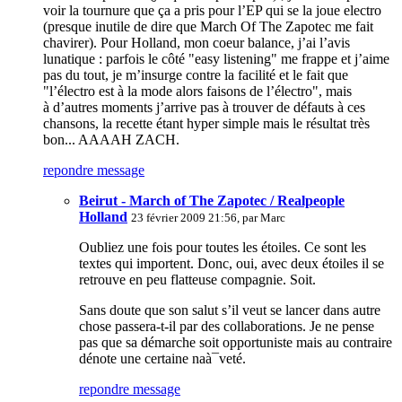
voir la tournure que ça a pris pour l’EP qui se la joue electro
(presque inutile de dire que March Of The Zapotec me fait
chavirer). Pour Holland, mon coeur balance, j’ai l’avis
lunatique : parfois le côté "easy listening" me frappe et j’aime
pas du tout, je m’insurge contre la facilité et le fait que
"l’électro est à la mode alors faisons de l’électro", mais
à d’autres moments j’arrive pas à trouver de défauts à ces
chansons, la recette étant hyper simple mais le résultat très
bon... AAAAH ZACH.
repondre message
Beirut - March of The Zapotec / Realpeople
Holland
23 février 2009 21:56, par
Marc
Oubliez une fois pour toutes les étoiles. Ce sont les
textes qui importent. Donc, oui, avec deux étoiles il se
retrouve en peu flatteuse compagnie. Soit.
Sans doute que son salut s’il veut se lancer dans autre
chose passera-t-il par des collaborations. Je ne pense
pas que sa démarche soit opportuniste mais au contraire
dénote une certaine naà¯veté.
repondre message