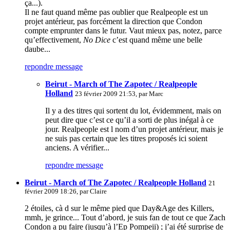
ça...).
Il ne faut quand même pas oublier que Realpeople est un
projet antérieur, pas forcément la direction que Condon
compte emprunter dans le futur. Vaut mieux pas, notez, parce
qu’effectivement,
No Dice
c’est quand même une belle
daube...
repondre message
Beirut - March of The Zapotec / Realpeople
Holland
23 février 2009 21:53, par
Marc
Il y a des titres qui sortent du lot, évidemment, mais on
peut dire que c’est ce qu’il a sorti de plus inégal à ce
jour. Realpeople est l nom d’un projet antérieur, mais je
ne suis pas certain que les titres proposés ici soient
anciens. A vérifier...
repondre message
Beirut - March of The Zapotec / Realpeople Holland
21
février 2009 18:26, par
Claire
2 étoiles, cà d sur le même pied que Day&Age des Killers,
mmh, je grince... Tout d’abord, je suis fan de tout ce que Zach
Condon a pu faire (jusqu’à l’Ep Pompeii) ; j’ai été surprise de