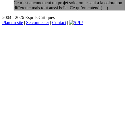
Ce n’est aucunement un projet solo, on le sent à la coloration
différente mais tout aussi belle. Ce qu’on entend (…)
2004 - 2026 Esprits Critiques
Plan du site
|
Se connecter
|
Contact
|