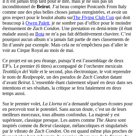
Il n’est jamais trop tard pour le dire, mais je ne suis pas un
inconditionnel de
Beirut
. J’ai beau compter Postcards From Italy
comme une des plus belles choses jamais enregistrées, et avoir un
gros respect pour le boulot abattu sur
The Flying Club Cup
qui doit
beaucoup à
Owen Palett
, je ne sombre pas d’office pour le moindre
éternuement de
Zach Condon
. Une prestation en demi-teinte (il était
malade aussi) au
Bota
ne m’a pas fait définitivement chavirer. C’est
pourquoi aucun album n’a jamais fait partie de mes classements de
fin d’année par exemple. Mais cela ne m’empêchera pas d’aller le
voir au Cirque Royal au mois de mai.
Ce projet est un peu étrange, puisqu’il est l’assemblage de deux
EP’s. Le premier (6 titres) accompagné de l’orchestre mexicain
Teotitlà¡n del Valle
et le second, plus électronique, le voit reprendre
le nom de
Realpeople
, un des pseudos de
Zach Condon
datant
d’avant
Beirut
. L’ensemble étant clairement séparé en deux dans ses
intentions et ses résultats, la critique se fera fatalement en deux
temps aussi.
Sur le premier volet,
La Llorna
m’a demandé quelques écoutes pour
en percevoir tout le potentiel. Sans aucun doute, c’est un de leurs
meilleurs morceaux, tous albums confondus. La majesté y est
supérieure, classique presque. Les autres comme
The Akara
sont
inspirés comme du
Beirut
classique, mélancoliques et singularisés
par le vibrato de
Zach Condon
. On est quand même plus proches de