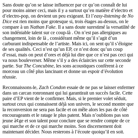
Sans doute qu’on se laisse influencer par ce qu’on connaît de lui
pour moins aimer ceci, mais il y a surtout qu’en matière d’electro et
d’electro-pop, on devient un peu exigeant. Et l’
easy-listening
de
No
Dice
est rien moins que grotesque si, trois étages au-dessus, on le
compare à un
Nathan Fake
. Il a sans doute surestimé la versatilité de
son indéniable talent sur ce coup-là . On n’est pas allergiques au
changement, loin de là , considérant même qu’il s’agit d’un
carburant indispensable de l’artiste. Mais ici, on sent qu’il s’éloigne
de ses qualités. Ceci n’est qu’un EP, ce n’est donc qu’un coup
d’essai, mais on peut d’ores et déjà lui dire que ce n’est pas ceci qui
va nous bouleverser. Même s’il y a des éclaircies sur cette seconde
partie. Sur
The Concubine
, les sons acoustiques confèrent à ce
morceau un côté plus lancinant et donne un espoir d’évolution
réussie.
Reconnaissons-le,
Zach Condon
essaie de ne pas se laisser enfermer
dans un carcan ronronnant qui lui garantirait un succès facile. Cette
paire d’EP vient de le confirmer. Mais, si le premier volet séduit,
surtout ceux qui connaissent déjà son univers, le second montre que
la reconversion ne sera pas facile et on mêle alors les pas de côté
encourageants et le ratage le plus patent. Mais n’oublions pas son
jeune à¢ge et son talent pour conclure que se rendre compte de ce
qui marche et de ce qui marche moins. Son discernement doit
maintenant décider. Nous resterons à l’écoute quoiqu’il en soit.