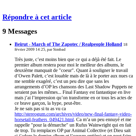
Répondre à cet article
9 Messages
Beirut - March of The Zapotec / Realpeople Holland
18
février 2009 14:25, par
Simbad
Très juste, c’est moins bien que ce qui a déjà été fait. Le
premier album restera pour moi le meilleur des albums, le
deuxième manquait de "coeur". Quant à souligner le travail
d’Owen Palett, c’est louable mais de là à le porter aux nues ca
me semble exagéré, c’est un peu dire que sans les
arrangements d’OP les chansons des Last Shadow Puppets ne
seraient pas les mêmes... Final Fantasy est fantastique en live
mais j’ai l’impression qu’on transforme en or tous les actes de
ce brave garçon, la hype, peut-être.
Je ne sais pas si tu as vu ca
http://stereogum.com/archives/video/new-final-fantasy-video-
horsetail-feathers_049421.html
. Ca m’a un peu ennuyé et me
rappelle "pour la démarche" un Rufus Wainwright qui en fait
de trop. Tu remplaces OP par Animal Collective (et Dieu sait
si j’adore le dernier album et l’oeuvre entière) et on peut faire