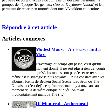
peut-être de porte d’accès à ce qui reste un des plus passionnants
groupes de l’époque (les géniaux
Goo
ou
Daydream Nation
) et leur
permettra de repartir en tournée dont une AB soldout en octobre.
Répondre à cet article
Articles connexes
Modest Mouse - An Eraser and a
Maze
L’avantage du temps qui passe, c’est qu’un
moment donné, il ne sert plus à rien de ’courir
après’, les modes sont passées et rester soi-
même est la stratégie la plus payante. On l’a constaté avec les
albums récents de Broken Social Scene, Ladytron ou The
Notwist et c’est déjà ce qu’on ressentait il y a onze ans au
moment de la dernière critique publiée (on avait
involontairement manqué The (…)
Of Montreal - Aethermead