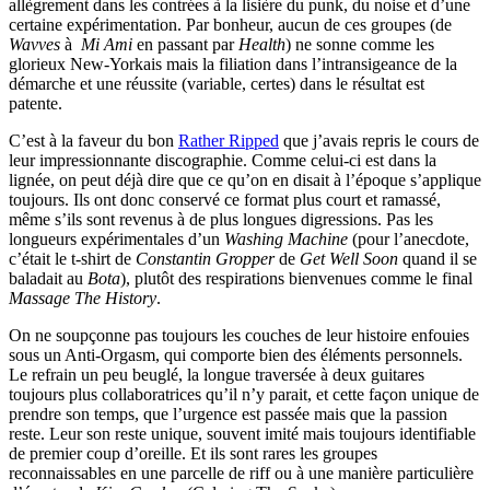
allègrement dans les contrées à la lisière du punk, du noise et d’une
certaine expérimentation. Par bonheur, aucun de ces groupes (de
Wavves
à
Mi Ami
en passant par
Health
) ne sonne comme les
glorieux New-Yorkais mais la filiation dans l’intransigeance de la
démarche et une réussite (variable, certes) dans le résultat est
patente.
C’est à la faveur du bon
Rather Ripped
que j’avais repris le cours de
leur impressionnante discographie. Comme celui-ci est dans la
lignée, on peut déjà dire que ce qu’on en disait à l’époque s’applique
toujours. Ils ont donc conservé ce format plus court et ramassé,
même s’ils sont revenus à de plus longues digressions. Pas les
longueurs expérimentales d’un
Washing Machine
(pour l’anecdote,
c’était le t-shirt de
Constantin Gropper
de
Get Well Soon
quand il se
baladait au
Bota
), plutôt des respirations bienvenues comme le final
Massage The History
.
On ne soupçonne pas toujours les couches de leur histoire enfouies
sous un Anti-Orgasm, qui comporte bien des éléments personnels.
Le refrain un peu beuglé, la longue traversée à deux guitares
toujours plus collaboratrices qu’il n’y parait, et cette façon unique de
prendre son temps, que l’urgence est passée mais que la passion
reste. Leur son reste unique, souvent imité mais toujours identifiable
de premier coup d’oreille. Et ils sont rares les groupes
reconnaissables en une parcelle de riff ou à une manière particulière