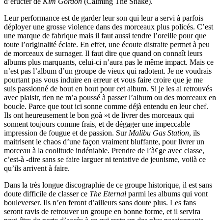
d’éructer de
Kim Gordon
(Calming The Snake).
Leur performance est de garder leur son qui leur a servi à parfois
déployer une grosse violence dans des morceaux plus policés. C’est
une marque de fabrique mais il faut aussi tendre l’oreille pour que
toute l’originalité éclate. En effet, une écoute distraite permet à peu
de morceaux de surnager. Il faut dire que quand on connaît leurs
albums plus marquants, celui-ci n’aura pas le même impact. Mais ce
n’est pas l’album d’un groupe de vieux qui radotent. Je ne voudrais
pourtant pas vous induire en erreur et vous faire croire que je me
suis passionné de bout en bout pour cet album. Si je les ai retrouvés
avec plaisir, rien ne m’a poussé à passer l’album ou des morceaux en
boucle. Parce que tout ici sonne comme déjà entendu en leur chef.
Ils ont heureusement le bon goà »t de livrer des morceaux qui
sonnent toujours comme frais, et de dégager une impeccable
impression de fougue et de passion. Sur
Malibu Gas Station
, ils
maitrisent le chaos d’une façon vraiment bluffante, pour livrer un
morceau à la coolitude indéniable. Prendre de l’à¢ge avec classe,
c’est-à -dire sans se faire larguer ni tentative de jeunisme, voilà ce
qu’ils arrivent à faire.
Dans la très longue discographie de ce groupe historique, il est sans
doute difficile de classer ce
The Eternal
parmi les albums qui vont
bouleverser. Ils n’en feront d’ailleurs sans doute plus. Les fans
seront ravis de retrouver un groupe en bonne forme, et il servira