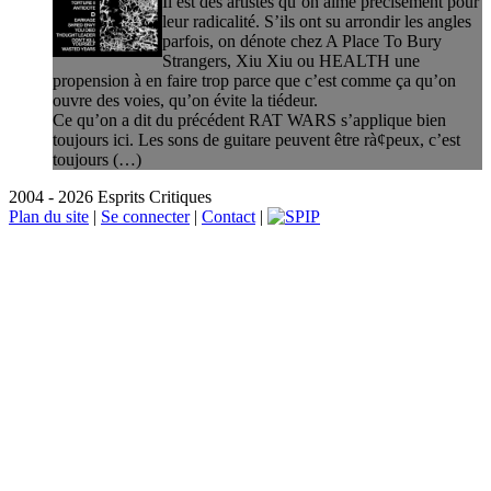
Il est des artistes qu’on aime précisément pour
leur radicalité. S’ils ont su arrondir les angles
parfois, on dénote chez A Place To Bury
Strangers, Xiu Xiu ou HEALTH une
propension à en faire trop parce que c’est comme ça qu’on
ouvre des voies, qu’on évite la tiédeur.
Ce qu’on a dit du précédent RAT WARS s’applique bien
toujours ici. Les sons de guitare peuvent être rà¢peux, c’est
toujours (…)
2004 - 2026 Esprits Critiques
Plan du site
|
Se connecter
|
Contact
|