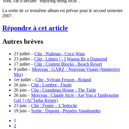
York, car il déclare "enjoying being local".
La sortie de ce troisième album est prévue pour le second semestre
2007.
Répondre à cet article
Autres brèves
23 juillet –
Clip : Naâman - Coco Wata
23 juillet –
Clip : Litiges ! - I Wanna Be a Diamond
17 juillet –
Clip : Content Blocks - Beach Resort
9 juillet –
Morceau : GARZ - Nouveau Visage (Immersive
Mix)
1er juillet –
Clip : Sylvain Fesson - Roland
26 juin –
Clip : Lombre - Finale
26 juin –
Clip : Grandmas House - The Table
26 juin –
Morceau : Claude Sicre - Are You a Tambourine
Girl ? (Al’Tarba Remix)
23 juin –
Clip : Feutre – L’Indocile
19 juin –
Sortie : Dupont - Pensées Vagabondes
1
2