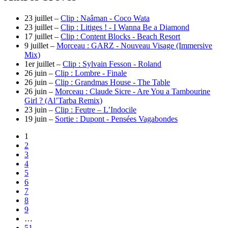
23 juillet –
Clip : Naâman - Coco Wata
23 juillet –
Clip : Litiges ! - I Wanna Be a Diamond
17 juillet –
Clip : Content Blocks - Beach Resort
9 juillet –
Morceau : GARZ - Nouveau Visage (Immersive
Mix)
1er juillet –
Clip : Sylvain Fesson - Roland
26 juin –
Clip : Lombre - Finale
26 juin –
Clip : Grandmas House - The Table
26 juin –
Morceau : Claude Sicre - Are You a Tambourine
Girl ? (Al’Tarba Remix)
23 juin –
Clip : Feutre – L’Indocile
19 juin –
Sortie : Dupont - Pensées Vagabondes
1
2
3
4
5
6
7
8
9
…
51