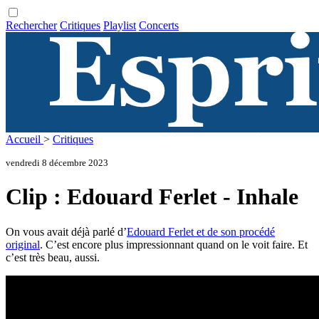
Rechercher
Critiques
Playlist
Concerts
Accueil
>
Critiques
vendredi 8 décembre 2023
Clip : Edouard Ferlet - Inhale
On vous avait déjà parlé d’
Edouard Ferlet et de son procédé
original
. C’est encore plus impressionnant quand on le voit faire. Et
c’est très beau, aussi.