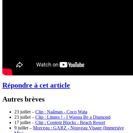
Répondre à cet article
Autres brèves
23 juillet –
Clip : Naâman - Coco Wata
23 juillet –
Clip : Litiges ! - I Wanna Be a Diamond
17 juillet –
Clip : Content Blocks - Beach Resort
9 juillet –
Morceau : GARZ - Nouveau Visage (Immersive