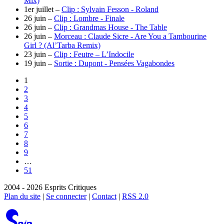
Mix)
1er juillet –
Clip : Sylvain Fesson - Roland
26 juin –
Clip : Lombre - Finale
26 juin –
Clip : Grandmas House - The Table
26 juin –
Morceau : Claude Sicre - Are You a Tambourine
Girl ? (Al’Tarba Remix)
23 juin –
Clip : Feutre – L’Indocile
19 juin –
Sortie : Dupont - Pensées Vagabondes
1
2
3
4
5
6
7
8
9
…
51
2004 - 2026 Esprits Critiques
Plan du site
|
Se connecter
|
Contact
|
RSS 2.0