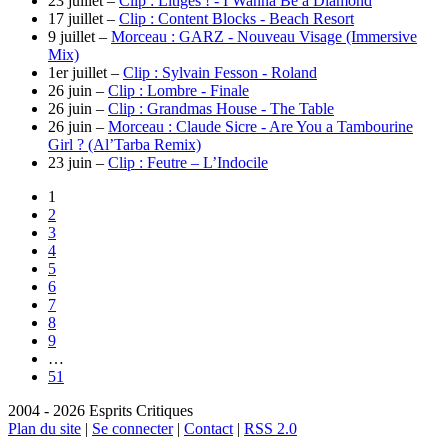
23 juillet –
Clip : Litiges ! - I Wanna Be a Diamond
17 juillet –
Clip : Content Blocks - Beach Resort
9 juillet –
Morceau : GARZ - Nouveau Visage (Immersive
Mix)
1er juillet –
Clip : Sylvain Fesson - Roland
26 juin –
Clip : Lombre - Finale
26 juin –
Clip : Grandmas House - The Table
26 juin –
Morceau : Claude Sicre - Are You a Tambourine
Girl ? (Al’Tarba Remix)
23 juin –
Clip : Feutre – L’Indocile
1
2
3
4
5
6
7
8
9
…
51
2004 - 2026 Esprits Critiques
Plan du site
|
Se connecter
|
Contact
|
RSS 2.0