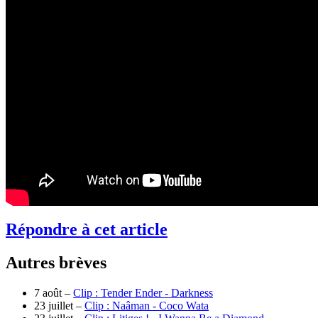
Répondre à cet article
Autres brèves
7 août –
Clip : Tender Ender - Darkness
23 juillet –
Clip : Naâman - Coco Wata