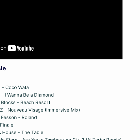
cle
n - Coco Wata
s ! - I Wanna Be a Diamond
t Blocks - Beach Resort
Z - Nouveau Visage (Immersive Mix)
n Fesson - Roland
 Finale
s House - The Table
e Sicre - Are You a Tambourine Girl ? (Al’Tarba Remix)