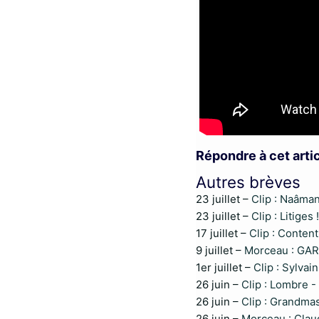
Répondre à cet arti
Autres brèves
23 juillet –
Clip : Naâma
23 juillet –
Clip : Litige
17 juillet –
Clip : Conten
9 juillet –
Morceau : GAR
1er juillet –
Clip : Sylvai
26 juin –
Clip : Lombre -
26 juin –
Clip : Grandma
26 juin –
Morceau : Claud