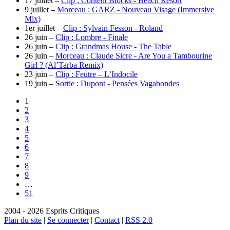
17 juillet –
Clip : Content Blocks - Beach Resort
9 juillet –
Morceau : GARZ - Nouveau Visage (Immersive
Mix)
1er juillet –
Clip : Sylvain Fesson - Roland
26 juin –
Clip : Lombre - Finale
26 juin –
Clip : Grandmas House - The Table
26 juin –
Morceau : Claude Sicre - Are You a Tambourine
Girl ? (Al’Tarba Remix)
23 juin –
Clip : Feutre – L’Indocile
19 juin –
Sortie : Dupont - Pensées Vagabondes
1
2
3
4
5
6
7
8
9
…
51
2004 - 2026 Esprits Critiques
Plan du site
|
Se connecter
|
Contact
|
RSS 2.0