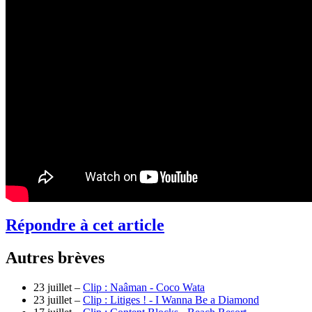
Répondre à cet article
Autres brèves
23 juillet –
Clip : Naâman - Coco Wata
23 juillet –
Clip : Litiges ! - I Wanna Be a Diamond