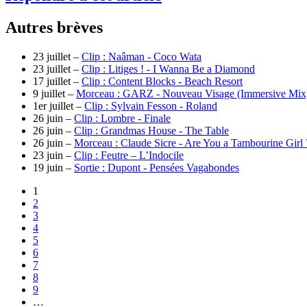
Autres brèves
23 juillet –
Clip : Naâman - Coco Wata
23 juillet –
Clip : Litiges ! - I Wanna Be a Diamond
17 juillet –
Clip : Content Blocks - Beach Resort
9 juillet –
Morceau : GARZ - Nouveau Visage (Immersive Mix
1er juillet –
Clip : Sylvain Fesson - Roland
26 juin –
Clip : Lombre - Finale
26 juin –
Clip : Grandmas House - The Table
26 juin –
Morceau : Claude Sicre - Are You a Tambourine Girl
23 juin –
Clip : Feutre – L’Indocile
19 juin –
Sortie : Dupont - Pensées Vagabondes
1
2
3
4
5
6
7
8
9
…