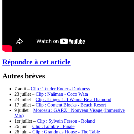
Répondre à cet article
Autres brèves
7 août –
Clip : Tender Ender - Darkness
23 juillet –
Clip : Naâman - Coco Wata
23 juillet –
Clip : Litiges ! - I Wanna Be a Diamond
17 juillet –
Clip : Content Blocks - Beach Resort
9 juillet –
Morceau : GARZ - Nouveau Visage (Immersive
Mix)
1er juillet –
Clip : Sylvain Fesson - Roland
26 juin –
Clip : Lombre - Finale
26 juin –
Clip : Grandmas House - The Table