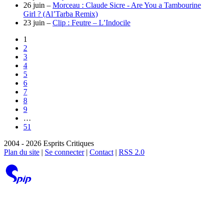
26 juin –
Morceau : Claude Sicre - Are You a Tambourine
Girl ? (Al’Tarba Remix)
23 juin –
Clip : Feutre – L’Indocile
1
2
3
4
5
6
7
8
9
…
51
2004 - 2026 Esprits Critiques
Plan du site
|
Se connecter
|
Contact
|
RSS 2.0