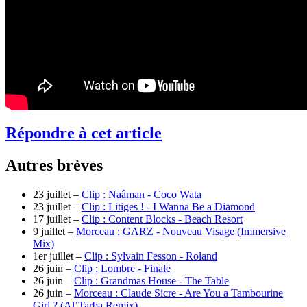
Répondre à cet article
Autres brèves
23 juillet –
Clip : Naâman - Coco Wata
23 juillet –
Clip : Litiges ! - I Wanna Be a Diamond
17 juillet –
Clip : Content Blocks - Beach Resort
9 juillet –
Morceau : GARZ - Nouveau Visage (Immersive
Mix)
1er juillet –
Clip : Sylvain Fesson - Roland
26 juin –
Clip : Lombre - Finale
26 juin –
Clip : Grandmas House - The Table
26 juin –
Morceau : Claude Sicre - Are You a Tambourine
Girl ? (Al’Tarba Remix)