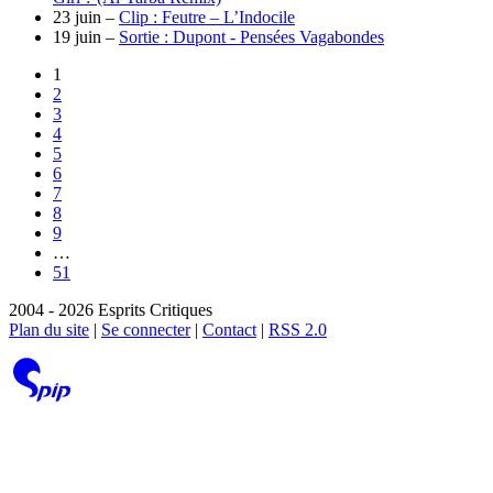
23 juin –
Clip : Feutre – L’Indocile
19 juin –
Sortie : Dupont - Pensées Vagabondes
1
2
3
4
5
6
7
8
9
…
51
2004 - 2026 Esprits Critiques
Plan du site
|
Se connecter
|
Contact
|
RSS 2.0