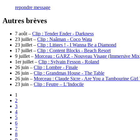
repondre message
Autres brèves
7 août –
Clip : Tender Ender - Darkness
23 juillet –
Clip : Naâman - Coco Wata
23 juillet –
Clip : Litiges ! - I Wanna Be a Diamond
17 juillet –
Clip : Content Blocks - Beach Resort
9 juillet –
Morceau : GARZ - Nouveau Visage (Immersive Mix
1er juillet –
Clip : Sylvain Fesson - Roland
26 juin –
Clip : Lombre - Finale
26 juin –
Clip : Grandmas House - The Table
26 juin –
Morceau : Claude Sicre - Are You a Tambourine Girl
23 juin –
Clip : Feutre – L’Indocile
1
2
3
4
5
6
7
8
9