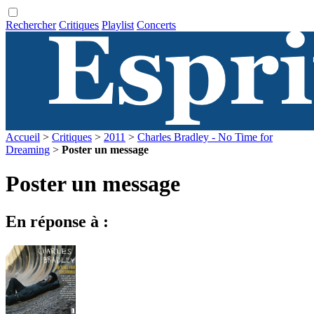
Rechercher
Critiques
Playlist
Concerts
Accueil
>
Critiques
>
2011
>
Charles Bradley - No Time for
Dreaming
>
Poster un message
Poster un message
En réponse à :