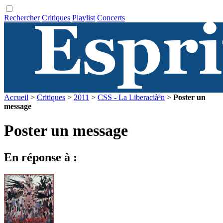
Rechercher
Critiques
Playlist
Concerts
Accueil
>
Critiques
>
2011
>
CSS - La Liberacià³n
>
Poster un
message
Poster un message
En réponse à :