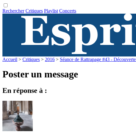
Rechercher
Critiques
Playlist
Concerts
Accueil
>
Critiques
>
2016
>
Séance de Rattrapage #43 - Découverte
Poster un message
En réponse à :