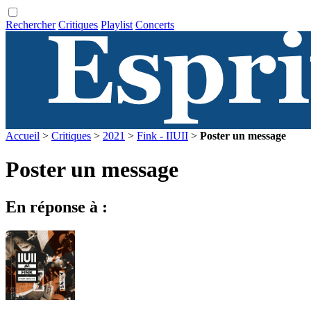
Rechercher
Critiques
Playlist
Concerts
Accueil
>
Critiques
>
2021
>
Fink - IIUII
>
Poster un message
Poster un message
En réponse à :