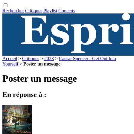
Rechercher
Critiques
Playlist
Concerts
Accueil
>
Critiques
>
2023
>
Caesar Spencer - Get Out Into
Yourself
>
Poster un message
Poster un message
En réponse à :