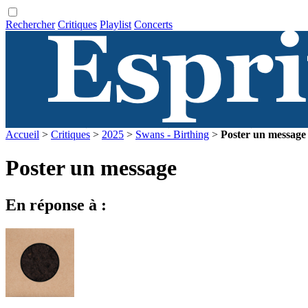
Rechercher
Critiques
Playlist
Concerts
Accueil
>
Critiques
>
2025
>
Swans - Birthing
>
Poster un message
Poster un message
En réponse à :