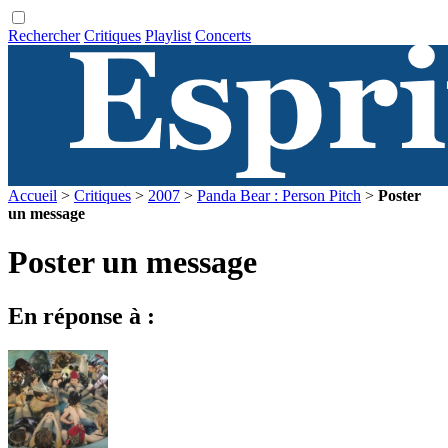
Rechercher
Critiques
Playlist
Concerts
Accueil
>
Critiques
>
2007
>
Panda Bear : Person Pitch
>
Poster
un message
Poster un message
En réponse à :