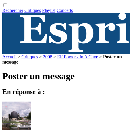
Rechercher
Critiques
Playlist
Concerts
Accueil
>
Critiques
>
2008
>
Elf Power - In A Cave
>
Poster un
message
Poster un message
En réponse à :