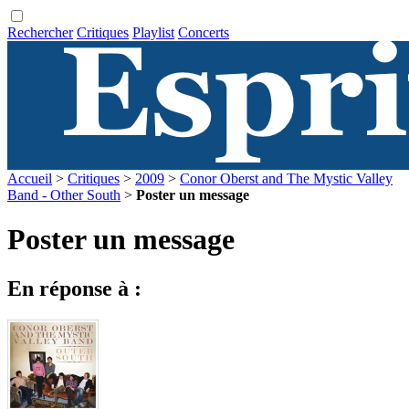
Rechercher
Critiques
Playlist
Concerts
Accueil
>
Critiques
>
2009
>
Conor Oberst and The Mystic Valley
Band - Other South
>
Poster un message
Poster un message
En réponse à :