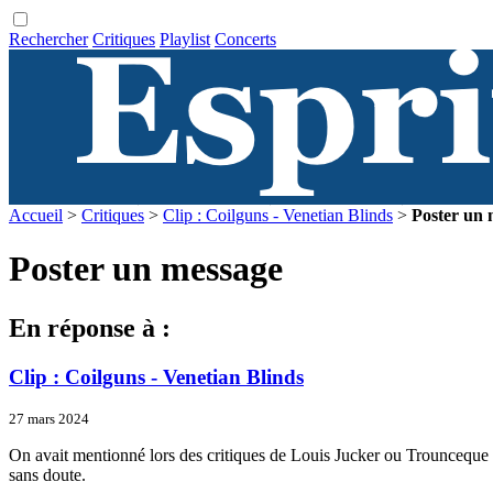
Rechercher
Critiques
Playlist
Concerts
Accueil
>
Critiques
>
Clip : Coilguns - Venetian Blinds
>
Poster un 
Poster un message
En réponse à :
Clip : Coilguns - Venetian Blinds
27 mars 2024
On avait mentionné lors des critiques de Louis Jucker ou Trounceque l
sans doute.