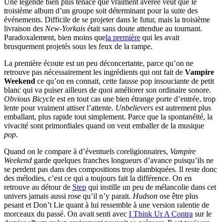
Une légende bien plus tenace que vraiment avérée veut que le
troisième album d’un groupe soit déterminant pour la suite des
événements. Difficile de se projeter dans le futur, mais la troisième
livraison des
New-Yorkais
était sans doute attendue au tournant.
Paradoxalement, bien moins que
la première
qui les avait
brusquement projetés sous les feux de la rampe.
La première écoute est un peu déconcertante, parce qu’on ne
retrouve pas nécessairement les ingrédients qui ont fait de
Vampire
Weekend
ce qu’on en connait, cette fausse pop insouciante de petit
blanc qui va puiser ailleurs de quoi améliorer son ordinaire sonore.
Obvious Bicycle
est en tout cas une bien étrange porte d’entrée, trop
lente pour vraiment attiser l’attente.
Unbelievers
est autrement plus
emballant, plus rapide tout simplement. Parce que la spontanéité, la
vivacité sont primordiales quand on veut emballer de la musique
pop
.
Quand on le compare à d’éventuels coreligionnaires,
Vampire
Weekend
garde quelques franches longueurs d’avance puisqu’ils ne
se perdent pas dans des compositions trop alambiquées. Il reste donc
des mélodies, c’est ce qui a toujours fait la différence. On en
retrouve au détour de
Step
qui instille un peu de mélancolie dans cet
univers jamais aussi rose qu’il n’y parait.
Hudson
ose être plus
pesant et Don’t Lie quant à lui ressemble à une version ralentie de
morceaux du passé. On avait senti avec
I Think Ur A Contra
sur le