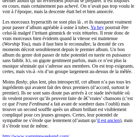
dernier album qu’un revirement pouvait se préparer. Il est toujours
en cours, mais certainement pas achevé. On n’avait pas trop voulu le
voir à l’époque, mais la descente était bel et bien amorcée.
Les morceaux hyperactifs ne sont plus là , et ils manquent vraiment
pour passer d’album agréable à usine à tubes.
Ya hey
pourrait être
celui-là malgré l’irritant gimmick de voix triturées. Il reste donc de
vrais morceaux bien évidents quand la vitesse est maintenue
(
Worship You
), mais il faut bien le reconnaître, la densité de ces
moments décroit sensiblement depuis le premier album. Un bon
album du genre doit passer de tube potentiel en tuerie en puissance
sans faiblir. Ici, on gigote gentiment parfois, mais ce n’est plus la
musique séminale qui s’adresse aux membres. On est trop exigeants,
certes, mais vis-à -vis d’un groupe largement au-dessus de la mêlée.
Moins
flashy
, plus lent, plus introspectif, cet album n’a pas tous les
ingrédients qui avaient fait des deux premiers (d’accord, surtout le
premier). Ils ne sont sans doute pas arrivés à ce stade inévitable où
ils veulent prouver qu’ils peuvent faire de â€˜vraies’ chansons (c’est
ce que
Franz Ferdinand
a fait avant de sombrer dans l’oubli) mais
trouver un second souffle après un album brillant est visiblement
compliqué pour ces jeunes groupes. Certes, leur potentiel de
sympathie ne s’érode que lentement (d’autant qu’
il est ancien
), mais
il s’érode tout de même.
http://www.vampireweekend.com/