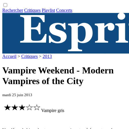
Rechercher
Critiques
Playlist
Concerts
Accueil
>
Critiques
>
2013
Vampire Weekend - Modern
Vampires of the City
mardi 25 juin 2013
Vampire gris