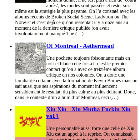
après’, les modes sont passées et rester soi-
même est la stratégie la plus payante. On l’a constaté avec les
albums récents de Broken Social Scene, Ladytron ou The
Notwist et c’est déjà ce qu’on ressentait il y a onze ans au
moment de la dernière critique publiée (on avait
involontairement manqué The (…)
Of Montreal - Aethermead
Une pochette toujours foisonnante mais en
noir et blanc cette fois-ci, c’est le premier
contact qu’on a avec ce treizième album
critiqué en nos colonnes. On a donc une
familiarité certaine avec la formation de Kevin Barnes mais on
sait aussi que ses aspirations du moment influencent
sensiblement le résultat, du plus calme au plus délirant. Donc,
dans le contexte d’un album d’of Montreal, ceci (…)
Xiu Xiu - Xiu Mutha Fuckin Xiu
vol.1
Une personnalité aussi forte que celle de Xiu
Xiu est un appel à la reprise. On connaissait
leurs reprises depuis longtemps, c’est peut-être