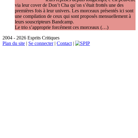
via leur cover de Don’t Cha qu’on s’était frottés une des
premières fois à leur univers. Les morceaux présentés ici sont
une compilation de ceux qui sont proposés mensuellement à
leurs souscripteurs Bandcamp.
Le trio s’approprie forcément ces morceaux (…)
2004 - 2026 Esprits Critiques
Plan du site
|
Se connecter
|
Contact
|