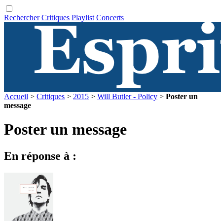
Rechercher
Critiques
Playlist
Concerts
Accueil
>
Critiques
>
2015
>
Will Butler - Policy
>
Poster un
message
Poster un message
En réponse à :