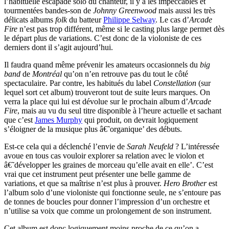
l’habituelle escapade solo du chanteur, il y a les impeccables et
tourmentées bandes-son de
Johnny Greenwood
mais aussi les très
délicats albums
folk
du batteur
Philippe Selway
. Le cas d’
Arcade
Fire
n’est pas trop différent, même si le casting plus large permet dès
le départ plus de variations. C’est donc de la violoniste de ces
derniers dont il s’agit aujourd’hui.
Il faudra quand même prévenir les amateurs occasionnels du
big
band
de
Montréal
qu’on n’en retrouve pas du tout le côté
spectaculaire. Par contre, les habitués du label
Constellation
(sur
lequel sort cet album) trouveront tout de suite leurs marques. On
verra la place qui lui est dévolue sur le prochain album d’
Arcade
Fire
, mais au vu du seul titre disponible à l’heure actuelle et sachant
que c’est
James Murphy
qui produit, on devrait logiquement
s’éloigner de la musique plus â€˜organique’ des débuts.
Est-ce cela qui a déclenché l’envie de
Sarah Neufeld
? L’intéressée
avoue en tous cas vouloir explorer sa relation avec le violon et
â€˜développer les graines de morceau qu’elle avait en elle’. C’est
vrai que cet instrument peut présenter une belle gamme de
variations, et que sa maîtrise n’est plus à prouver.
Hero Brother
est
l’album solo d’une violoniste qui fonctionne seule, ne s’entoure pas
de tonnes de boucles pour donner l’impression d’un orchestre et
n’utilise sa voix que comme un prolongement de son instrument.
Cet album est donc logiquement moins proche de ce qu’on a