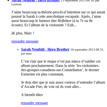
Sarah Neufeld - Hero Brother
15 septembre 2013 08:39, par
Laurent
J’aime beaucoup ta-théorie-procès-d’intention sur ce qui aurait
poussé la Sarah à cette anecdotique escapade. Après, j’aime
aussi beaucoup le fameux titre
Reflektor
(à la 7e ou 8e
écoute). Et l’album de la violoniste ? Euh...
à€ plus, Marc !
repondre message
Sarah Neufeld - Hero Brother
16 septembre 2013 08:51,
par
marc
C’est clair que le risque n’est pas mince d’oublier cet
album prochainement. Dans la série ’les-violonistes-
des-groupes-canadiens-sur-Constellation’, le dernier
Esmerine est plus consistant.
Je dois dire que je suis assez curieux d’entendre l’album
d’Arcade Fire, de voir où ils vont aller...
A bientôt dites
repondre message