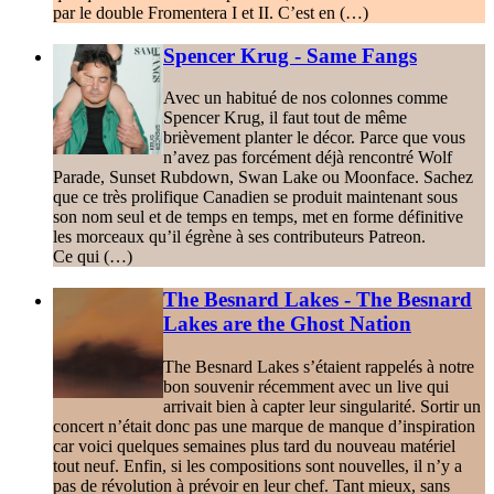
par le double Fromentera I et II. C’est en (…)
Spencer Krug - Same Fangs
Avec un habitué de nos colonnes comme
Spencer Krug, il faut tout de même
brièvement planter le décor. Parce que vous
n’avez pas forcément déjà rencontré Wolf
Parade, Sunset Rubdown, Swan Lake ou Moonface. Sachez
que ce très prolifique Canadien se produit maintenant sous
son nom seul et de temps en temps, met en forme définitive
les morceaux qu’il égrène à ses contributeurs Patreon.
Ce qui (…)
The Besnard Lakes - The Besnard
Lakes are the Ghost Nation
The Besnard Lakes s’étaient rappelés à notre
bon souvenir récemment avec un live qui
arrivait bien à capter leur singularité. Sortir un
concert n’était donc pas une marque de manque d’inspiration
car voici quelques semaines plus tard du nouveau matériel
tout neuf. Enfin, si les compositions sont nouvelles, il n’y a
pas de révolution à prévoir en leur chef. Tant mieux, sans