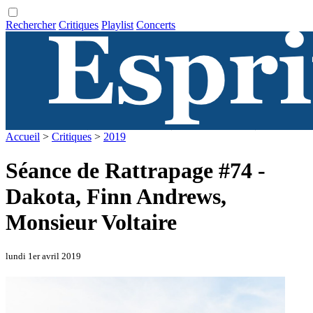
Rechercher
Critiques
Playlist
Concerts
Accueil
>
Critiques
>
2019
Séance de Rattrapage #74 -
Dakota, Finn Andrews,
Monsieur Voltaire
lundi 1er avril 2019