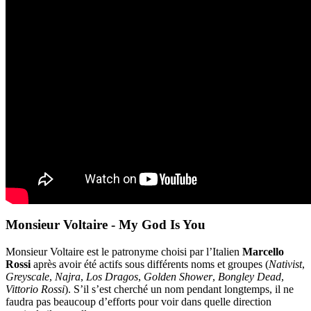
Monsieur Voltaire - My God Is You
Monsieur Voltaire est le patronyme choisi par l’Italien
Marcello
Rossi
après avoir été actifs sous différents noms et groupes (
Nativist
,
Greyscale
,
Najra
,
Los Dragos
,
Golden Shower
,
Bongley Dead
,
Vittorio Rossi
). S’il s’est cherché un nom pendant longtemps, il ne
faudra pas beaucoup d’efforts pour voir dans quelle direction