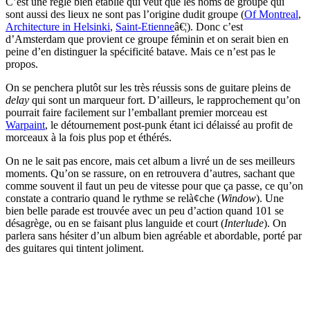
C’est une règle bien établie qui veut que les noms de groupe qui
sont aussi des lieux ne sont pas l’origine dudit groupe (
Of Montreal
,
Architecture in Helsinki
,
Saint-Etienne
â€¦). Donc c’est
d’Amsterdam que provient ce groupe féminin et on serait bien en
peine d’en distinguer la spécificité batave. Mais ce n’est pas le
propos.
On se penchera plutôt sur les très réussis sons de guitare pleins de
delay
qui sont un marqueur fort. D’ailleurs, le rapprochement qu’on
pourrait faire facilement sur l’emballant premier morceau est
Warpaint
, le détournement post-punk étant ici délaissé au profit de
morceaux à la fois plus pop et éthérés.
On ne le sait pas encore, mais cet album a livré un de ses meilleurs
moments. Qu’on se rassure, on en retrouvera d’autres, sachant que
comme souvent il faut un peu de vitesse pour que ça passe, ce qu’on
constate a contrario quand le rythme se relà¢che (
Window
). Une
bien belle parade est trouvée avec un peu d’action quand 101 se
désagrège, ou en se faisant plus languide et court (
Interlude
). On
parlera sans hésiter d’un album bien agréable et abordable, porté par
des guitares qui tintent joliment.