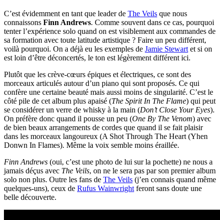
C’est évidemment en tant que leader de
The Veils
que nous
connaissons
Finn Andrews
. Comme souvent dans ce cas, pourquoi
tenter l’expérience solo quand on est visiblement aux commandes de
sa formation avec toute latitude artistique ? Faire un peu différent,
voilà pourquoi. On a déjà eu les exemples de
Jamie Stewart
et si on
est loin d’être déconcertés, le ton est légèrement différent ici.
Plutôt que les crève-cœurs épiques et électriques, ce sont des
morceaux articulés autour d’un piano qui sont proposés. Ce qui
confère une certaine beauté mais aussi moins de singularité. C’est le
côté pile de cet album plus apaisé (
The Spirit In The Flame
) qui peut
se considérer un verre de whisky à la main (
Don’t Close Your Eyes
).
On préfère donc quand il pousse un peu (
One By The Venom
) avec
de bien beaux arrangements de cordes que quand il se fait plaisir
dans les morceaux langoureux (A Shot Through The Heart (Yhen
Donwn In Flames). Même la voix semble moins éraillée.
Finn Andrews
(oui, c’est une photo de lui sur la pochette) ne nous a
jamais déçus avec
The Veils
, on ne le sera pas par son premier album
solo non plus. Outre les fans de
The Veils
(j’en connais quand même
quelques-uns), ceux de
Rufus Wainwright
feront sans doute une
belle découverte.