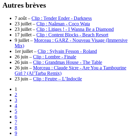
Autres brèves
7 août –
Clip : Tender Ender - Darkness
23 juillet –
Clip : Naâman - Coco Wata
23 juillet –
Clip : Litiges ! - I Wanna Be a Diamond
17 juillet –
Clip : Content Blocks - Beach Resort
9 juillet –
Morceau : GARZ - Nouveau Visage (Immersive
Mix)
1er juillet –
Clip : Sylvain Fesson - Roland
26 juin –
Clip : Lombre - Finale
26 juin –
Clip : Grandmas House - The Table
26 juin –
Morceau : Claude Sicre - Are You a Tambourine
Girl ? (Al’Tarba Remix)
23 juin –
Clip : Feutre – L’Indocile
1
2
3
4
5
6
7
8
9