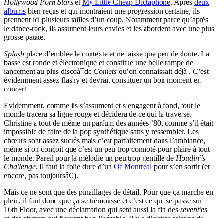
Hollywood Porn Stars
et
My Little Cheap Dictaphone
. Après
deux
albums
bien reçus et qui montraient une progression certaine, ils
prennent ici plusieurs tailles d’un coup. Notamment parce qu’après
le dance-rock, ils assument leurs envies et les abordent avec une plus
grosse patate.
Splash
place d’emblée le contexte et ne laisse que peu de doute. La
basse est ronde et électronique et constitue une belle rampe de
lancement au plus discoà¯de
Comets
qu’on connaissait déjà . C’est
évidemment assez flashy et devrait constituer un bon moment en
concert.
Evidemment, comme ils s’assument et s’engagent à fond, tout le
monde tracera sa ligne rouge et décidera de ce qui la traverse.
Christine a tout de même un parfum des années ’80, comme s’il était
impossible de faire de la pop synthétique sans y ressembler. Les
chœurs sont assez sucrés mais c’est parfaitement dans l’ambiance,
même si on conçoit que c’est un peu trop connoté pour plaire à tout
le monde. Pareil pour la mélodie un peu trop gentille de
Houdini’s
Challenge
. Il faut la folie dure d’un
Of Montreal
pour s’en sortir (et
encore, pas toujoursâ€¦).
Mais ce ne sont que des pinaillages de détail. Pour que ça marche en
plein, il faut donc que ça se trémousse et c’est ce qui se passe sur
16th Floor, avec une déclamation qui sent aussi la fin des
seventies