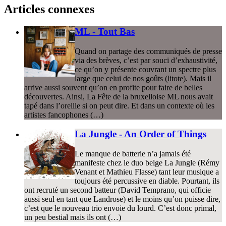
Articles connexes
ML - Tout Bas
Quand on partage des communiqués de presse
via des brèves, c’est par souci d’exhaustivité,
ce qu’on y présente couvrant un spectre plus
large que celui de nos goûts (litote). Mais il
arrive aussi souvent qu’on en profite pour faire de belles
découvertes. Ainsi, La Fête de la bruxelloise ML nous avait
tapé dans l’oreille si on peut dire. Et dans un contexte où les
artistes fancophones (…)
La Jungle - An Order of Things
Le manque de batterie n’a jamais été
manifeste chez le duo belge La Jungle (Rémy
Venant et Mathieu Flasse) tant leur musique a
toujours été percussive en diable. Pourtant, ils
ont recruté un second batteur (David Temprano, qui officie
aussi seul en tant que Landrose) et le moins qu’on puisse dire,
c’est que le nouveau trio envoie du lourd. C’est donc primal,
un peu bestial mais ils ont (…)