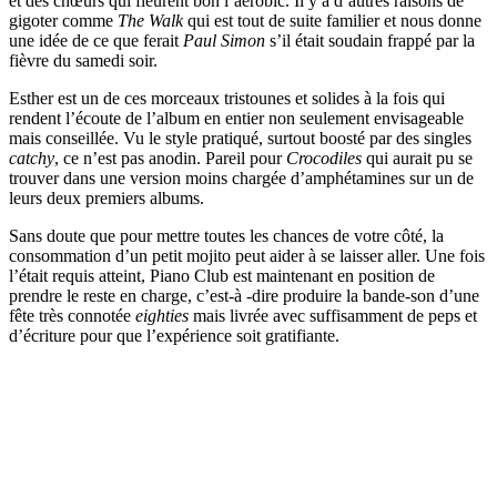
et des chœurs qui fleurent bon l’aérobic. Il y a d’autres raisons de
gigoter comme
The Walk
qui est tout de suite familier et nous donne
une idée de ce que ferait
Paul Simon
s’il était soudain frappé par la
fièvre du samedi soir.
Esther est un de ces morceaux tristounes et solides à la fois qui
rendent l’écoute de l’album en entier non seulement envisageable
mais conseillée. Vu le style pratiqué, surtout boosté par des singles
catchy
, ce n’est pas anodin. Pareil pour
Crocodiles
qui aurait pu se
trouver dans une version moins chargée d’amphétamines sur un de
leurs deux premiers albums.
Sans doute que pour mettre toutes les chances de votre côté, la
consommation d’un petit mojito peut aider à se laisser aller. Une fois
l’était requis atteint, Piano Club est maintenant en position de
prendre le reste en charge, c’est-à -dire produire la bande-son d’une
fête très connotée
eighties
mais livrée avec suffisamment de peps et
d’écriture pour que l’expérience soit gratifiante.