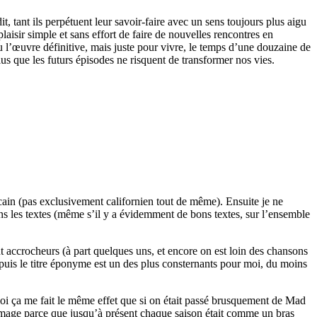
it, tant ils perpétuent leur savoir-faire avec un sens toujours plus aigu
isir simple et sans effort de faire de nouvelles rencontres en
u l’œuvre définitive, mais juste pour vivre, le temps d’une douzaine de
lus que les futurs épisodes ne risquent de transformer nos vies.
cain (pas exclusivement californien tout de même). Ensuite je ne
dans les textes (même s’il y a évidemment de bons textes, sur l’ensemble
ent accrocheurs (à part quelques uns, et encore on est loin des chansons
puis le titre éponyme est un des plus consternants pour moi, du moins
moi ça me fait le même effet que si on était passé brusquement de Mad
 dommage parce que jusqu’à présent chaque saison était comme un bras