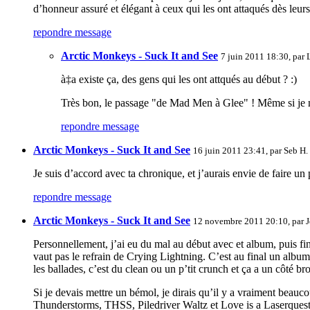
d’honneur assuré et élégant à ceux qui les ont attaqués dès leurs
repondre message
Arctic Monkeys - Suck It and See
7 juin 2011 18:30, par
à‡a existe ça, des gens qui les ont attqués au début ? :)
Très bon, le passage "de Mad Men à Glee" ! Même si je ne
repondre message
Arctic Monkeys - Suck It and See
16 juin 2011 23:41, par
Seb H.
Je suis d’accord avec ta chronique, et j’aurais envie de faire un
repondre message
Arctic Monkeys - Suck It and See
12 novembre 2011 20:10, par
J
Personnellement, j’ai eu du mal au début avec et album, puis fin
vaut pas le refrain de Crying Lightning. C’est au final un album 
les ballades, c’est du clean ou un p’tit crunch et ça a un côté br
Si je devais mettre un bémol, je dirais qu’il y a vraiment beau
Thunderstorms, THSS, Piledriver Waltz et Love is a Laserquest),