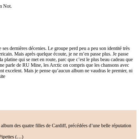
m Not.
 ses dernières décenies. Le groupe perd peu a peu son identité très
ericain. Mais après quelque écoute, je ne m’en passe plus. Je passe
la platine qui se met en route, parc que c’est le plus beau cadeau que
ne ne parle de RU Mine, les Arctic on compris que les chansons avec
ent excelent. Mais je pense qu’aucun album ne vaudras le premier, ni
ite
album des quatre filles de Cardiff, précédées d’une belle réputation
 Pipettes (…)