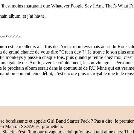
 s’il est moins marquant que Whatever People Say I Am, That’s What I’
ain album, et j’ai hà¢te.
 par
Shalalala
bum est le meilleurs à la fois des Arctic monkeys mais aussi du Rocks de
il a de grand chance de vous dire "Green day ?" Je trouve le son plus am
tic monkeys y passe a chaque fois, puis quand je rentre chez moi, c’est 
r une galette des Arctic, avec le crépidement, le son vintage ... Person
ue le prochain album serait dans la continuité de RU Mine qui est vraim
nd on connait leurs début, c’est encore plus incroyable une telle réuss
e bondissante et appelé Girl Band Starter Pack ? Pas à dire, le premier 
een Man ou SXSW est prometteur.
ic Shack, c’est l’humour ravageur, celui qu’on avait tant aimé chez The