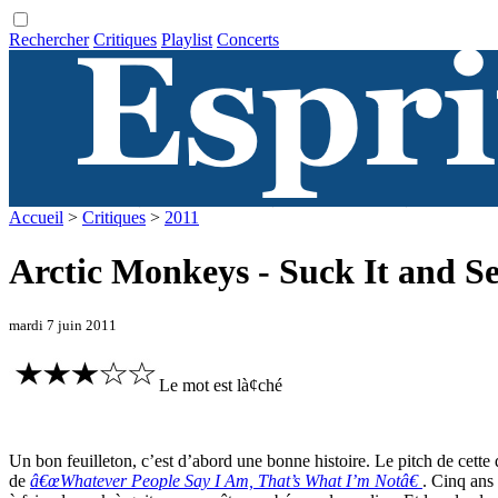
Rechercher
Critiques
Playlist
Concerts
Accueil
>
Critiques
>
2011
Arctic Monkeys - Suck It and S
mardi 7 juin 2011
Le mot est là¢ché
Un bon feuilleton, c’est d’abord une bonne histoire. Le pitch de cette
de
â€œWhatever People Say I Am, That’s What I’m Notâ€
. Cinq ans 