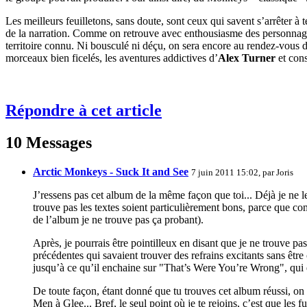
Les meilleurs feuilletons, sans doute, sont ceux qui savent s’arrêter à
de la narration. Comme on retrouve avec enthousiasme des personnages 
territoire connu. Ni bousculé ni déçu, on sera encore au rendez-vous d
morceaux bien ficelés, les aventures addictives d’
Alex Turner
et cons
Répondre à cet article
10 Messages
Arctic Monkeys - Suck It and See
7 juin 2011 15:02, par
Joris
J’ressens pas cet album de la même façon que toi... Déjà je ne 
trouve pas les textes soient particulièrement bons, parce que com
de l’album je ne trouve pas ça probant).
Après, je pourrais être pointilleux en disant que je ne trouve pas
précédentes qui savaient trouver des refrains excitants sans êt
jusqu’à ce qu’il enchaine sur "That’s Were You’re Wrong", qui e
De toute façon, étant donné que tu trouves cet album réussi, on
Men à Glee... Bref, le seul point où je te rejoins, c’est que le