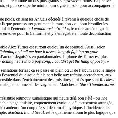
 juste titre comme un des plus grands
songwriters
britons. La preuve
aloir, et puis ce superbe mini-album signé en solo pour accompagner le
de poids, on sent les Anglais décidés à revenir à quelque chose de
t là que pour assurer gentiment la transition - ou pour brouiller les
voulait l’entendre
« I wanna rock n’roll ! »
, le morceau témoignait
ite envolée pour la Californie et y a enregistré en toute décontraction
ble Alex Turner est surtout quelqu’un de spirituel. Aussi, selon
 lightning and tell me how it tastes, kung-fu fighting on your
 d’amour déguisées en pantalonnades, la plume de Turner est plus
 aching heart into a pop song, I couldn’t get the hang of poetry. »
sensations fortes ; ça se passe en plein cœur de l’album avec le single
l’essentiel du disque fait la part belle aux refrains accrocheurs, aux
tensible dans l’enchaînement des trois titres tamisés que sont
Reckless
magmatique, comme sur les vaguement Madchester
She’s Thunderstorms
résistible leitmotiv guitaristique qui fleure déjà bon l’été - ou
The
midable plage titulaire, coquettement cynique, délicieusement arrangée,
niale candeur d’un coup d’essai désormais mythique. L’incidence des
mpte,
â€œSuck It and Seeâ€
est le quatrième album le plus logique que