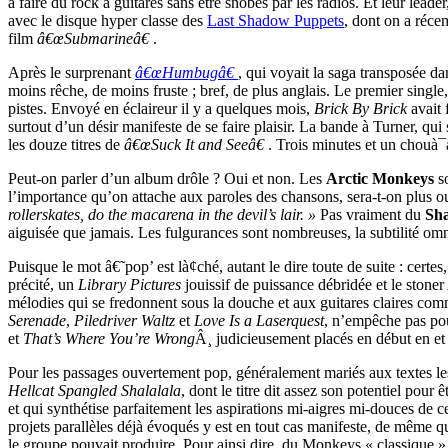
à faire du rock à guitares sans être snobés par les radios. Et leur lea
avec le disque hyper classe des
Last Shadow Puppets
, dont on a réc
film
â€œSubmarineâ€
.
Après le surprenant
â€œHumbugâ€
, qui voyait la saga transposée dan
moins rêche, de moins fruste ; bref, de plus anglais. Le premier single
pistes. Envoyé en éclaireur il y a quelques mois,
Brick By Brick
avait 
surtout d’un désir manifeste de se faire plaisir. La bande à Turner, qui
les douze titres de
â€œSuck It and Seeâ€
. Trois minutes et un chouà¯
Peut-on parler d’un album drôle ? Oui et non. Les
Arctic Monkeys
so
l’importance qu’on attache aux paroles des chansons, sera-t-on plus o
rollerskates, do the macarena in the devil’s lair. »
Pas vraiment du
Sh
aiguisée que jamais. Les fulgurances sont nombreuses, la subtilité omn
Puisque le mot â€˜pop’ est là¢ché, autant le dire toute de suite : certes
précité, un
Library Pictures
jouissif de puissance débridée et le stoner
mélodies qui se fredonnent sous la douche et aux guitares claires comme
Serenade
,
Piledriver Waltz
et
Love Is a Laserquest
, n’empêche pas po
et
That’s Where You’re Wrong
Â¸ judicieusement placés en début en et 
Pour les passages ouvertement pop, généralement mariés aux textes le
Hellcat Spangled Shalalala
, dont le titre dit assez son potentiel pou
et qui synthétise parfaitement les aspirations mi-aigres mi-douces de 
projets parallèles déjà évoqués y est en tout cas manifeste, de même 
le groupe pouvait produire. Pour ainsi dire, du Monkeys « classique »