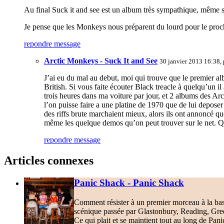
Au final Suck it and see est un album très sympathique, même
Je pense que les Monkeys nous préparent du lourd pour le proch
repondre message
Arctic Monkeys - Suck It and See
30 janvier 2013 16:38,
J’ai eu du mal au debut, moi qui trouve que le premier al
British. Si vous faite écouter Black treacle à quelqu’un 
trois heures dans ma voiture par jour, et 2 albums des Arc
l’on puisse faire a une platine de 1970 que de lui depose
des riffs brute marchaient mieux, alors ils ont annoncé q
même les quelque demos qu’on peut trouver sur le net. Qua
repondre message
Articles connexes
Panic Shack - Panic Shack
Comment résister à un premier morceau à la bass
scénique passée par Glastonbury, Reading, Gr
Ce qui plait et se maintient tout au long de Pan