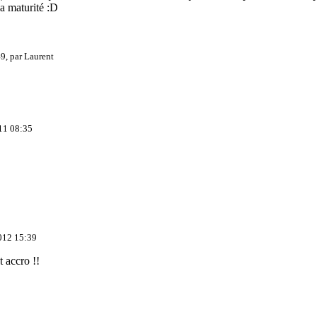
la maturité :D
9, par
Laurent
11 08:35
012 15:39
t accro !!