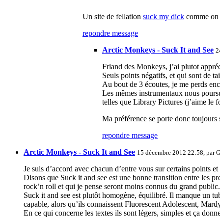
Un site de fellation
suck my dick
comme on d
repondre message
Arctic Monkeys - Suck It and See
2
Friand des Monkeys, j’ai plutot appré
Seuls points négatifs, et qui sont de 
Au bout de 3 écoutes, je me perds enc
Les mêmes instrumentaux nous poursuive
telles que Library Pictures (j’aime le 
Ma préférence se porte donc toujours 
repondre message
Arctic Monkeys - Suck It and See
15 décembre 2012 22:58, par
G
Je suis d’accord avec chacun d’entre vous sur certains points et
Disons que Suck it and see est une bonne transition entre les p
rock’n roll et qui je pense seront moins connus du grand public.
Suck it and see est plutôt homogène, équilibré. Il manque un tu
capable, alors qu’ils connaissent Fluorescent Adolescent, M
En ce qui concerne les textes ils sont légers, simples et ça donn