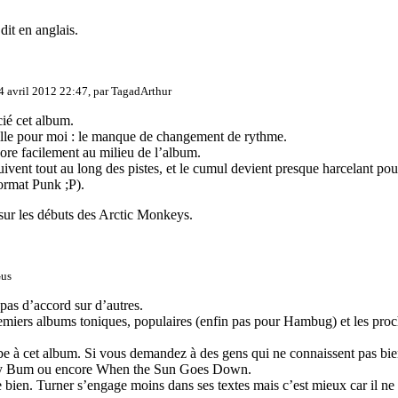
it en anglais.
4 avril 2012 22:47, par
TagadArthur
cié cet album.
taille pour moi : le manque de changement de rythme.
ore facilement au milieu de l’album.
nt tout au long des pistes, et le cumul devient presque harcelant pour 
format Punk ;P).
sur les débuts des Arctic Monkeys.
us
 pas d’accord sur d’autres.
remiers albums toniques, populaires (enfin pas pour Hambug) et les proc
be à cet album. Si vous demandez à des gens qui ne connaissent pas bien
ardy Bum ou encore When the Sun Goes Down.
e bien. Turner s’engage moins dans ses textes mais c’est mieux car il ne 