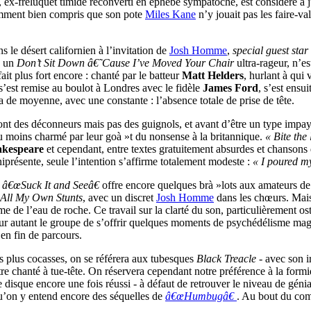
der, ex-freluquet timide reconverti en éphèbe sympatoche, est considéré à
emment bien compris que son pote
Miles Kane
n’y jouait pas les faire-v
s le désert californien à l’invitation de
Josh Homme
,
special guest star
, un
Don’t Sit Down â€˜Cause I’ve Moved Your Chair
ultra-rageur, n’es
fait plus fort encore : chanté par le batteur
Matt Helders
, hurlant à qui 
 s’est remise au boulot à Londres avec le fidèle
James Ford
, s’est ensu
a de moyenne, avec une constante : l’absence totale de prise de tête.
nt des déconneurs mais pas des guignols, et avant d’être un type impaya
u moins charmé par leur goà »t du nonsense à la britannique.
« Bite the
akespeare
et cependant, entre textes gratuitement absurdes et chansons
iprésente, seule l’intention s’affirme totalement modeste :
« I poured my
,
â€œSuck It and Seeâ€
offre encore quelques brà »lots aux amateurs de 
All My Own Stunts
, avec un discret
Josh Homme
dans les chœurs. Mais 
 de l’eau de roche. Ce travail sur la clarté du son, particulièrement os
ur autant le groupe de s’offrir quelques moments de psychédélisme 
en fin de parcours.
s plus cocasses, on se référera aux tubesques
Black Treacle
- avec son ir
r être chanté à tue-tête. On réservera cependant notre préférence à la for
ce disque encore une fois réussi - à défaut de retrouver le niveau de gé
qu’on y entend encore des séquelles de
â€œHumbugâ€
. Au bout du co
.