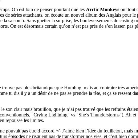
 temps. On est loin de penser pourtant que les
Arctic Monkeys
ont tout d
de séries attachants, on écoute un nouvel album des Anglais pour le pla
e la saison 5. Sans guetter la surprise, les bouleversements de casting o
orts. On est désormais certain qu’on n’est pas près de s’en lasser, pas p
le trouve pas plus britannique que Humbug, mais au contraire très améri
me tu dis il y a un désir de ne pas se prendre la tête, et ça se ressent 
 le son clair mais brouillon, que je n’ai pas trouvé que les refrains étai
re conventionnels, "Crying Lightning" vs "She’s Thunderstorms"). Ah et 
n repousse les limites.
 ne pouvait pas être d’accord ^^ J’aime bien l’idée du feuilleton, mais 
s futurs épisodes ne risquent pas de transformer nos vies, et c’est bien