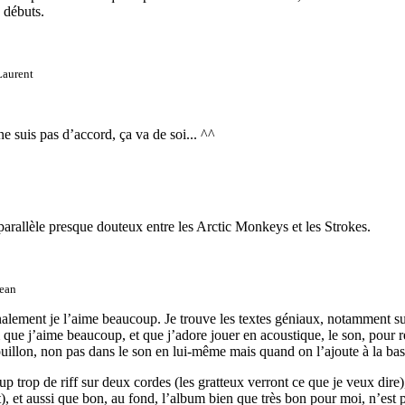
 débuts.
Laurent
 suis pas d’accord, ça va de soi... ^^
 parallèle presque douteux entre les Arctic Monkeys et les Strokes.
ean
alement je l’aime beaucoup. Je trouve les textes géniaux, notamment sur 
que j’aime beaucoup, et que j’adore jouer en acoustique, le son, pour répo
ouillon, non pas dans le son en lui-même mais quand on l’ajoute à la bass
coup trop de riff sur deux cordes (les gratteux verront ce que je veux d
 et aussi que bon, au fond, l’album bien que très bon pour moi, n’est p