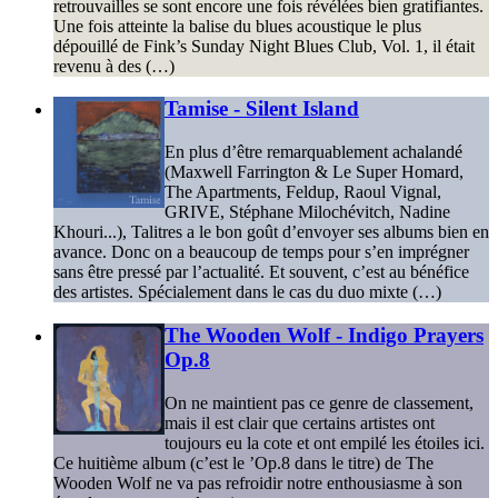
retrouvailles se sont encore une fois révélées bien gratifiantes.
Une fois atteinte la balise du blues acoustique le plus
dépouillé de Fink’s Sunday Night Blues Club, Vol. 1, il était
revenu à des (…)
Tamise - Silent Island
En plus d’être remarquablement achalandé
(Maxwell Farrington & Le Super Homard,
The Apartments, Feldup, Raoul Vignal,
GRIVE, Stéphane Milochévitch, Nadine
Khouri...), Talitres a le bon goût d’envoyer ses albums bien en
avance. Donc on a beaucoup de temps pour s’en imprégner
sans être pressé par l’actualité. Et souvent, c’est au bénéfice
des artistes. Spécialement dans le cas du duo mixte (…)
The Wooden Wolf - Indigo Prayers
Op.8
On ne maintient pas ce genre de classement,
mais il est clair que certains artistes ont
toujours eu la cote et ont empilé les étoiles ici.
Ce huitième album (c’est le ’Op.8 dans le titre) de The
Wooden Wolf ne va pas refroidir notre enthousiasme à son