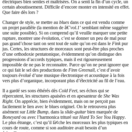
électriques bien senties et maîtrisées. On a senti la fin d’un cycle, un
certain aboutissement. Difficile d’encore monter en intensité en effet.
Que faire dès lors ?
Changer de style, se mettre au
blues
dans ce qui est vendu comme
un projet parallèle (la mention de â€˜
vol.1
’ semblant même suggérer
une suite possible). Si on comprend qu’il veuille marquer une petite
rupture, montrer une évolution, c’est se donner un peu de mal pour
pas grand’chose tant on sent tout de suite qu’on est dans le
Fink
pur
jus. Certes, les structures de morceaux sont peut-être plus proches
d’une orthodoxie pentatonique, évidemment qu’on distingue des
progressions d’accords typiques, mais il est rigoureusement
impossible de ne pas le reconnaitre. Parce qu’on ne peut ignorer que
ce qui fait le sel des productions de
Finn Greenall
, c’est d’avoir
toujours évolué d’une musique électronique et acoustique à la fois
vers plus d’organique, incorporant plus d’électricité au fil de l’eau.
Il a gardé ses sons éthérés dès
Cold Feet
, ses échos qui se
répercutent, les structures apaisées et en apesanteur de
She Was
Right
. On apprécie, bien évidemment, mais on ne perçoit pas
facilement le lien avec le blues originel. On le retrouvera plus
aisément sur
Little Bump
, dans la
slide-guitar
bien marquée de
Boneyard
ou avec l’harmonica trituré sur
Hard To See You Happy
.
Le plus étrange, c’est qu’il là¢che les morceaux les plus typiques en
cours de route, comme si son auditoire avait besoin d’un