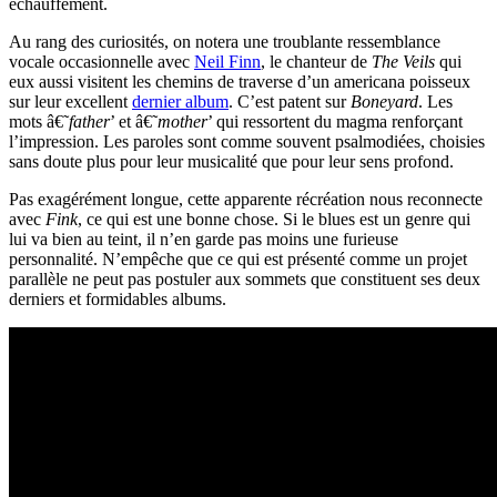
échauffement.
Au rang des curiosités, on notera une troublante ressemblance
vocale occasionnelle avec
Neil Finn
, le chanteur de
The Veils
qui
eux aussi visitent les chemins de traverse d’un americana poisseux
sur leur excellent
dernier album
. C’est patent sur
Boneyard
. Les
mots â€˜
father
’ et â€˜
mother
’ qui ressortent du magma renforçant
l’impression. Les paroles sont comme souvent psalmodiées, choisies
sans doute plus pour leur musicalité que pour leur sens profond.
Pas exagérément longue, cette apparente récréation nous reconnecte
avec
Fink
, ce qui est une bonne chose. Si le blues est un genre qui
lui va bien au teint, il n’en garde pas moins une furieuse
personnalité. N’empêche que ce qui est présenté comme un projet
parallèle ne peut pas postuler aux sommets que constituent ses deux
derniers et formidables albums.