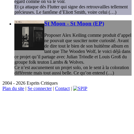
égard comme on va le voir.
Et ça attaque dès Flutter qui signe des retrouvailles tellement
précieuses. Le fantôme d’Eliott Smith, voire celui (…)
St Moon - St Moon (EP)
Proposer Alex Keiling comme produit d’appel
ne pouvait que susciter notre curiosité. Avant
de dire tout le bien de son huitième album en
tant que The Wooden Wolf, le voici déjà dans
ce projet qu’il partage avec Julian Tröndle et Louis Groß du
groupe folk teuton Lambs & Wolves.
Ce n’est aucunement un projet solo, on le sent à la coloration
différente mais tout aussi belle. Ce qu’on entend (…)
2004 - 2026 Esprits Critiques
Plan du site
|
Se connecter
|
Contact
|