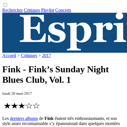
Rechercher
Critiques
Playlist
Concerts
Accueil
>
Critiques
>
2017
Fink - Fink’s Sunday Night
Blues Club, Vol. 1
lundi 20 mars 2017
Les
derniers albums
de
Fink
étaient très enthousiasmants, et son
style assez reconnaissable s’y épanouissait dans quelques montées