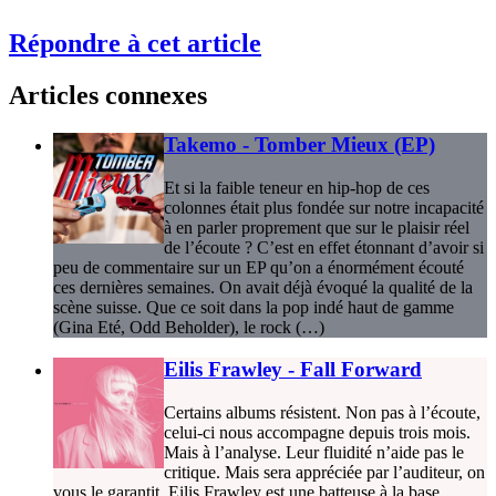
Répondre à cet article
Articles connexes
Takemo - Tomber Mieux (EP)
Et si la faible teneur en hip-hop de ces
colonnes était plus fondée sur notre incapacité
à en parler proprement que sur le plaisir réel
de l’écoute ? C’est en effet étonnant d’avoir si
peu de commentaire sur un EP qu’on a énormément écouté
ces dernières semaines. On avait déjà évoqué la qualité de la
scène suisse. Que ce soit dans la pop indé haut de gamme
(Gina Eté, Odd Beholder), le rock (…)
Eilis Frawley - Fall Forward
Certains albums résistent. Non pas à l’écoute,
celui-ci nous accompagne depuis trois mois.
Mais à l’analyse. Leur fluidité n’aide pas le
critique. Mais sera appréciée par l’auditeur, on
vous le garantit. Eilis Frawley est une batteuse à la base,