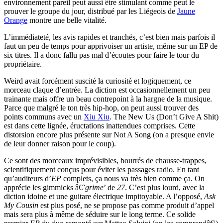
environnement pareil peut aussi être stimulant comme peut le
prouver le groupe du jour, distribué par les Liégeois de
Jaune
Orange
montre une belle vitalité.
L’immédiateté, les avis rapides et tranchés, c’est bien mais parfois il
faut un peu de temps pour apprivoiser un artiste, même sur un EP de
six titres. Il a donc fallu pas mal d’écoutes pour faire le tour du
propriétaire.
Weird avait forcément suscité la curiosité et logiquement, ce
morceau claque d’entrée. La diction est occasionnellement un peu
trainante mais offre un beau contrepoint à la hargne de la musique.
Parce que malgré le ton très hip-hop, on peut aussi trouver des
points communs avec un
Xiu Xiu
. The New Us (Don’t Give A Shit)
est dans cette lignée, éructations inattendues comprises. Cette
distorsion encore plus présente sur Not A Song (on a presque envie
de leur donner raison pour le coup).
Ce sont des morceaux imprévisibles, bourrés de chausse-trappes,
scientifiquement conçus pour éviter les passages radio. En tant
qu’auditeurs d’
EP
complets, ça nous va très bien comme ça. On
apprécie les gimmicks â€˜
grime
’ de
27
. C’est plus lourd, avec la
diction idoine et une guitare électrique impitoyable. A l’opposé,
Ask
My Cousin
est plus posé, ne se propose pas comme produit d’appel
mais sera plus à même de séduire sur le long terme. Ce solide