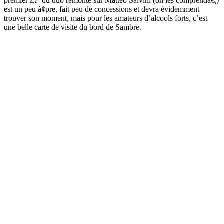
premier
EP
du duo remonté sur Matteo Salvini (on les comprendâ€¦)
est un peu à¢pre, fait peu de concessions et devra évidemment
trouver son moment, mais pour les amateurs d’alcools forts, c’est
une belle carte de visite du bord de Sambre.