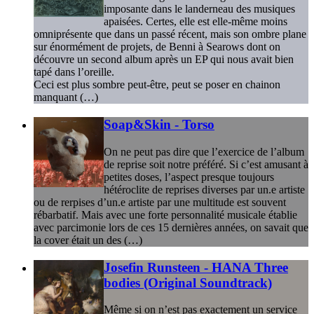
imposante dans le landerneau des musiques
apaisées. Certes, elle est elle-même moins
omniprésente que dans un passé récent, mais son ombre plane
sur énormément de projets, de Benni à Searows dont on
découvre un second album après un EP qui nous avait bien
tapé dans l’oreille.
Ceci est plus sombre peut-être, peut se poser en chainon
manquant (…)
Soap&Skin - Torso
On ne peut pas dire que l’exercice de l’album
de reprise soit notre préféré. Si c’est amusant à
petites doses, l’aspect presque toujours
hétéroclite de reprises diverses par un.e artiste
ou de rerpises d’un.e artiste par une multitude est souvent
rébarbatif. Mais avec une forte personnalité musicale établie
avec parcimonie lors de ces 15 dernières années, on savait que
la cover était un des (…)
Josefin Runsteen - HANA Three
bodies (Original Soundtrack)
Même si on n’est pas exactement un service