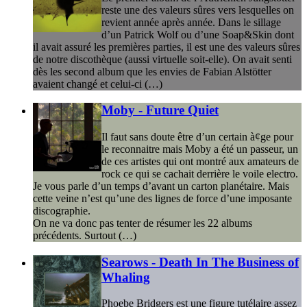
reste une des valeurs sûres vers lesquelles on
revient année après année. Dans le sillage
d’un Patrick Wolf ou d’une Soap&Skin dont
il avait assuré les premières parties, il est une des valeurs sûres
de notre discothèque (aussi virtuelle soit-elle). On avait senti
dès les second album que les envies de Fabian Alstötter
avaient changé et celui-ci (…)
Moby - Future Quiet
Il faut sans doute être d’un certain à¢ge pour
le reconnaitre mais Moby a été un passeur, un
de ces artistes qui ont montré aux amateurs de
rock ce qui se cachait derrière le voile electro.
Je vous parle d’un temps d’avant un carton planétaire. Mais
cette veine n’est qu’une des lignes de force d’une imposante
discographie.
On ne va donc pas tenter de résumer les 22 albums
précédents. Surtout (…)
Searows - Death In The Business of
Whaling
Phoebe Bridgers est une figure tutélaire assez