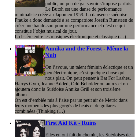
public, un peu de gai savoir s’impose parfois.
Le Butoh est une danse de performance
minimaliste créée au Japon en 1959. La danseuse suédoise
Frauke a donc demandé à sa compatriote Josefin Runsteen de
créer une bande-son pour une performance et c’est ce qui
constitue l’objet musical du jour.
La lisière entre les musiques électronique et classique (…)
Annika and the Forest - Même la
Nuit
On l’avoue, un talent féminin éclectique et un
peu électronique, c’est quelque chose qui
nous plait. On peut penser à Bat For Lashes,
Harrys Gym, Jeanne Added, Odd Beholder ou autres et on
ajoutera donc la Suédoise Annika Grill et son troisième
album.
On est d’emblée mis à l’aise par un petit air de Metric dans
leurs moments les plus gorgés de beats et de guitares
combinées (Thinking (…)
First Aid Kit - Ruins
Elles en ont fait du chemin, les Suédoises de