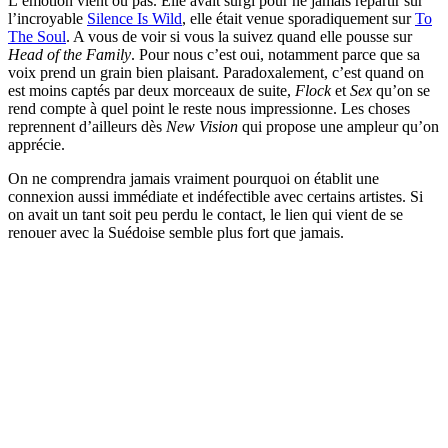
L’émotion vient ou pas. Elle avait surgi pour ne jamais repartir sur
l’incroyable
Silence Is Wild
, elle était venue sporadiquement sur
To
The Soul
. A vous de voir si vous la suivez quand elle pousse sur
Head of the Family
. Pour nous c’est oui, notamment parce que sa
voix prend un grain bien plaisant. Paradoxalement, c’est quand on
est moins captés par deux morceaux de suite,
Flock
et
Sex
qu’on se
rend compte à quel point le reste nous impressionne. Les choses
reprennent d’ailleurs dès
New Vision
qui propose une ampleur qu’on
apprécie.
On ne comprendra jamais vraiment pourquoi on établit une
connexion aussi immédiate et indéfectible avec certains artistes. Si
on avait un tant soit peu perdu le contact, le lien qui vient de se
renouer avec la Suédoise semble plus fort que jamais.