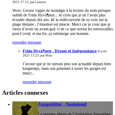
2021 17:12, par
Laurent
Wow. Grosse vague de nostalgie à la lecture du nom presque
oublié de Frida Hyvà¶nen... Je crois que je ne l’avais plus
écoutée depuis dix ans. à€ la redécouverte de sa voix sur la
plage titulaire , l’émotion est intacte. Merci car je crois que je
viens d’avoir un avant-goà »t de ce que seront les retrouvailles
post-Covid, et ma foi, ça submerge son homme.
repondre message
Frida Hyvà¶nen - Dream of Independance
8 avril
2021 13:23, par
Marc
J’avoue que je ne suivais plus son actualité depuis bien
longtemps, mais son potentiel à serrer les gorges est
intact...
repondre message
Articles connexes
Jungstötter - Sustained
Le premier album de l’Autrichien Jungstötter