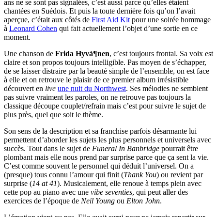
ans ne se sont pas signalées, c’est aussi parce qu’elles étaient
chantées en Suédois. Et puis la toute dernière fois qu’on l’avait
aperçue, c’était aux côtés de
First Aid Kit
pour une soirée hommage
à
Leonard Cohen
qui fait actuellement l’objet d’une sortie en ce
moment.
Une chanson de
Frida Hyvà¶nen
, c’est toujours frontal. Sa voix est
claire et son propos toujours intelligible. Pas moyen de s’échapper,
de se laisser distraire par la beauté simple de l’ensemble, on est face
à elle et on retrouve le plaisir de ce premier album irrésistible
découvert en
live
une nuit du Northwest
. Ses mélodies ne semblent
pas suivre vraiment les paroles, on ne retrouve pas toujours la
classique découpe couplet/refrain mais c’est pour suivre le sujet de
plus près, quel que soit le thème.
Son sens de la description et sa franchise parfois désarmante lui
permettent d’aborder les sujets les plus personnels et universels avec
succès. Tout dans le sujet de
Funeral In Banbridge
pourrait être
plombant mais elle nous prend par surprise parce que ça sent la vie.
C’est comme souvent le personnel qui déduit l’universel. On a
(presque) tous connu l’amour qui finit (
Thank You
) ou revient par
surprise (
14 at 41
). Musicalement, elle renoue à temps plein avec
cette pop au piano avec une
vibe seventies
, qui peut aller des
exercices de l’époque de
Neil Young
ou
Elton John
.