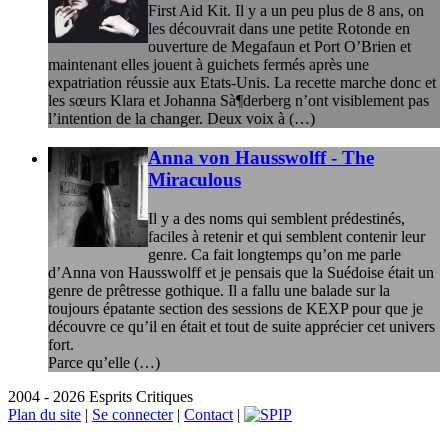
First Aid Kit. Il y a un peu plus de 8 ans, on
les découvrait dans une petite Rotonde en
ouverture de Megafaun et Port O’Brien et
maintenant elles jouent à guichets fermés après une
expatriation réussie aux Etats-Unis. La recette marche donc et
les sœurs Klara et Johanna Sà¶derberg n’ont visiblement pas
l’intention de la changer. Deux voix à (…)
Anna von Hausswolff - The
Miraculous
Il y a des noms qui semblent prédestinés,
faciles à retenir et qui semblent contenir leur
genre. Ca fait longtemps qu’on me parle
d’Anna von Hausswolff et je pensais que la Suédoise était un
genre de prêtresse gothique. Il a fallu une balade sur la
toujours épatante section des sessions de KEXP pour que je
découvre ce qu’il en était et tout de suite apprécier cet univers
fort.
Parce qu’elle (…)
2004 - 2026 Esprits Critiques
Plan du site
|
Se connecter
|
Contact
|