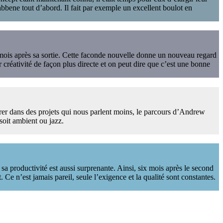
bbene tout d’abord. Il fait par exemple un excellent boulot en
mois après sa sortie. Cette faconde nouvelle donne un nouveau regard
 créativité de façon plus directe et on peut dire que c’est une bonne
arer dans des projets qui nous parlent moins, le parcours d’Andrew
soit ambient ou jazz.
sa productivité est aussi surprenante. Ainsi, six mois après le second
 n’est jamais pareil, seule l’exigence et la qualité sont constantes.