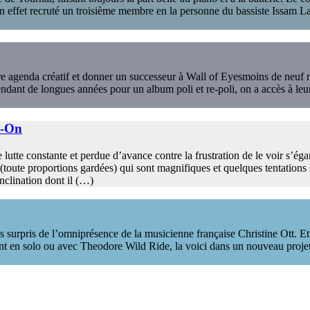
n effet recruté un troisième membre en la personne du bassiste Issam La
e agenda créatif et donner un successeur à Wall of Eyesmoins de neuf 
endant de longues années pour un album poli et re-poli, on a accès à leur
t-On
utte constante et perdue d’avance contre la frustration de le voir s’ég
 (toute proportions gardées) qui sont magnifiques et quelques tentations 
nclination dont il (…)
 surpris de l’omniprésence de la musicienne française Christine Ott. Et 
en solo ou avec Theodore Wild Ride, la voici dans un nouveau projet. Ce