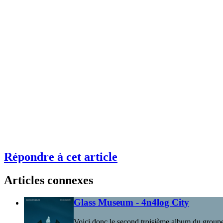
Répondre à cet article
Articles connexes
Glass Museum - 4n4log City
Voici donc le second troisième album du groupe d