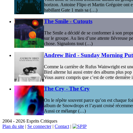
horizon. Antoine Flipo et Martin Grégoire ont e
habillant Gate 1 mais sa (…)
The Smile - Cutouts
The Smile a décidé de se conformer à son propr
sur le groupe. Au lieu d’une attente fiévreuse p
chose. Signalons tout (…)
Andrew Bird - Sunday Morning Pu
Comme la carrière de Rufus Wainwright est une l
Bird alterne lui aussi entre des albums plus pop
Vous aurez compris que c’est de cette dernière i
The Cry - The Cry
On le répète souvent parce qu’on est chaque fois
album de Snowdrops et l’ayant croisé récemment 
Aussi ce mélange (…)
2004 - 2026 Esprits Critiques
Plan du site
|
Se connecter
|
Contact
|