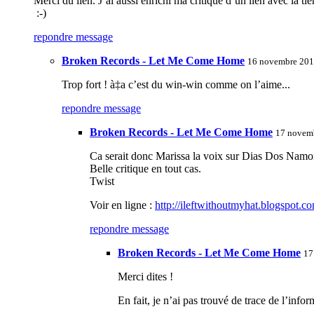
Merci du lien. J’ai aussi enrichi ma critique d’un lien avec la tie
:-)
repondre message
Broken Records - Let Me Come Home
16 novembre 201
Trop fort ! à‡a c’est du win-win comme on l’aime...
repondre message
Broken Records - Let Me Come Home
17 novemb
Ca serait donc Marissa la voix sur Dias Dos Namora
Belle critique en tout cas.
Twist
Voir en ligne :
http://ileftwithoutmyhat.blogspot.c
repondre message
Broken Records - Let Me Come Home
17
Merci dites !
En fait, je n’ai pas trouvé de trace de l’info