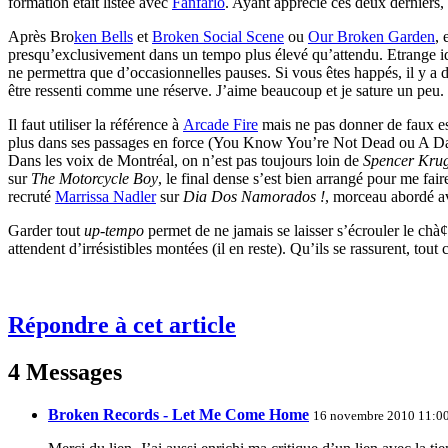
formation était listée avec
Fanfarlo
. Ayant apprécié ces deux derniers,
Après Bro
ken Bells
et
Broken Social Scene
ou
Our Broken Garden
,
presqu’exclusivement dans un tempo plus élevé qu’attendu. Etrange
ne permettra que d’occasionnelles pauses. Si vous êtes happés, il y a 
être ressenti comme une réserve. J’aime beaucoup et je sature un peu. L
Il faut utiliser la référence à
Arcade Fire
mais ne pas donner de faux esp
plus dans ses passages en force (You Know You’re Not Dead ou A Dar
Dans les voix de Montréal, on n’est pas toujours loin de
Spencer Kru
sur
The Motorcycle Boy
, le final dense s’est bien arrangé pour me f
recruté
Marrissa Nadler
sur
Dia Dos Namorados !
, morceau abordé a
Garder tout
up-tempo
permet de ne jamais se laisser s’écrouler le chà¢
attendent d’irrésistibles montées (il en reste). Qu’ils se rassurent, tou
Répondre à cet article
4 Messages
Broken Records - Let Me Come Home
16 novembre 2010 11:0