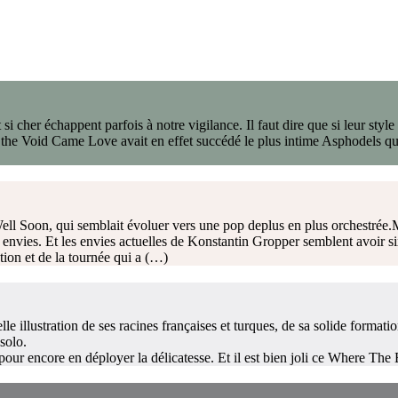
si cher échappent parfois à notre vigilance. Il faut dire que si leur style
 the Void Came Love avait en effet succédé le plus intime Asphodels qu
ell Soon, qui semblait évoluer vers une pop deplus en plus orchestrée.M
rs envies. Et les envies actuelles de Konstantin Gropper semblent avoir s
tion et de la tournée qui a (…)
 illustration de ses racines françaises et turques, de sa solide formati
solo.
our encore en déployer la délicatesse. Et il est bien joli ce Where The 