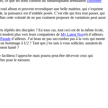
rdes, ce que les bons conseils du Mmarsupilami semblaient
confirmer
ond album et peuvent revendiquer une belle maitrise, qui s’exprime
e, la puissance est d’emblée posée. C’est elle qui fera tout passer, qui
ais cette volonté de ne pas vraiment proposer de variations peut aussi
s répétés des disciples ? En tous cas, tout ceci est de la même école,
 tendent plus vers leurs compatiotes de
My Latest Nov
el) d’ailleurs.
 Parade
d’ailleurs. J’ai beau ne pas succomber pas à la voix qui monte
ont un hommage à
U2
? Tant que j’en suis à vous solliciter, auraient-ils
ment hanté ?
e facilitera l’approche mais pourra peut-être décevoir ceux qui
mètre pour le mesurer.