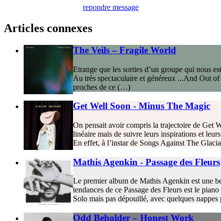
repondre message
Articles connexes
The Veils – Fragile World
Etrange que les sorties d’un groupe qui nous est 
Au très spectaculaire et généreux ...And Out of
proches de ce (…)
Get Well Soon - Minus The Magic
On pensait avoir compris la trajectoire de Get W
linéaire mais de suivre leurs inspirations et leu
En effet, à l’instar de Songs Against The Glacia
Mathis Agenkin - Passage des Fleurs
Le premier album de Mathis Agenkin est une belle
tendances de ce Passage des Fleurs est le piano 
Solo mais pas dépouillé, avec quelques nappes p
Odd Beholder – Honest Work