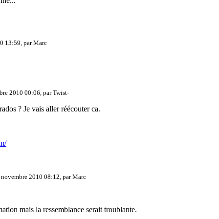
nne...
0 13:59, par
Marc
re 2010 00:06, par
Twist-
dos ? Je vais aller réécouter ca.
om/
 novembre 2010 08:12, par
Marc
rmation mais la ressemblance serait troublante.