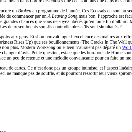
 il semblait dans l’ordre des choses que ceci soit plus que dans mes co
 encore un
Broken
au programme de l’année. Ces Ecossais en sont au sec
 idée de commencer par un
A Leaving Son
g mais bon, l’approche est facil
de grandes chances que vous ne soyez libérés qu’en toute fin d’album. M
es deux sentiments sont-ils contradictoires s’ils sont simultanés ?
oirs aux gens. Et si on pouvait juger l’excellence des maitres aux effort
kness Rises Up) que ses bouillonnements (The Cracks In The Wall qui
g
non plus. Modern Worksong ou Eileen n’auraient pas déparé un
Wolf
aire changer d’avis. Petite question, est-ce que les hou-hous de Home s
vec un peu de retenue et une mélodie convaincante pour en faire un mo
teau de cartes. Ce n’est donc pas un groupe intimiste, et l’aspect linéair
t ceci ne manque pas de souffle, et ils pourront ressortir leur vieux spiro
0