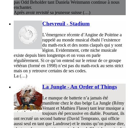
pas Odd Beholder tant Daniela Weinmann continue à nous
enchanter.
Après avoir revisité sa jeunesse suisse (…)
Chevreuil - Stadium
L’émergence récente d’Angine de Poitrine a
rappelé au monde musical ébahi l’existence
du math-rock et des noms claqués qui y sont
légion. Evidemment, cette niche musicale
existe depuis bien longtemps et on vous en parle
régulièrement. Si ce qu’on entend sur le retour de ce groupe
vétéran (formé en 1998) n’est pas du math-rock au sens strict
mais on y retrouve certains de ses codes.
La (…)
La Jungle - An Order of Things
Le manque de batterie n’a jamais été
manifeste chez le duo belge La Jungle (Rémy
Venant et Mathieu Flasse) tant leur musique a
toujours été percussive en diable. Pourtant, ils
ont recruté un second batteur (David Temprano, qui officie
aussi seul en tant que Landrose) et le moins qu’on puisse dire,