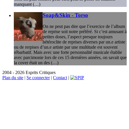
manquant (…)
Soap&Skin - Torso
On ne peut pas dire que l’exercice de l’album
de reprise soit notre préféré. Si c’est amusant à
petites doses, l’aspect presque toujours
hétéroclite de reprises diverses par un.e artiste
ou de rerpises d’un.e artiste par une multitude est souvent
rébarbatif. Mais avec une forte personnalité musicale établie
avec parcimonie lors de ces 15 dernières années, on savait que
la cover était un des (…)
2004 - 2026 Esprits Critiques
Plan du site
|
Se connecter
|
Contact
|