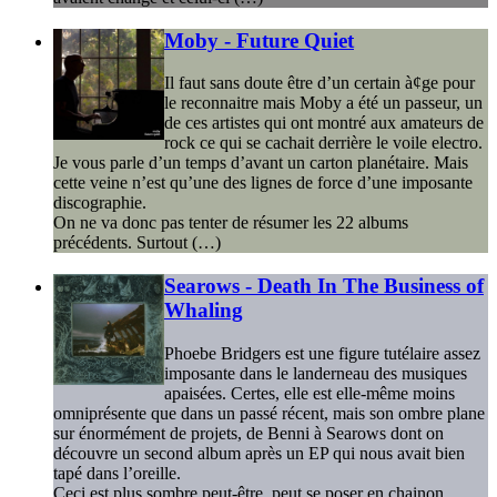
Moby - Future Quiet
Il faut sans doute être d’un certain à¢ge pour
le reconnaitre mais Moby a été un passeur, un
de ces artistes qui ont montré aux amateurs de
rock ce qui se cachait derrière le voile electro.
Je vous parle d’un temps d’avant un carton planétaire. Mais
cette veine n’est qu’une des lignes de force d’une imposante
discographie.
On ne va donc pas tenter de résumer les 22 albums
précédents. Surtout (…)
Searows - Death In The Business of
Whaling
Phoebe Bridgers est une figure tutélaire assez
imposante dans le landerneau des musiques
apaisées. Certes, elle est elle-même moins
omniprésente que dans un passé récent, mais son ombre plane
sur énormément de projets, de Benni à Searows dont on
découvre un second album après un EP qui nous avait bien
tapé dans l’oreille.
Ceci est plus sombre peut-être, peut se poser en chainon