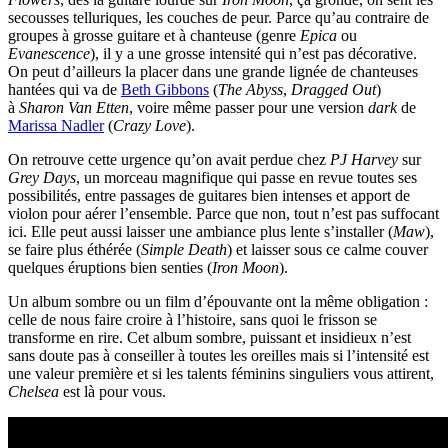
secousses telluriques, les couches de peur. Parce qu’au contraire de
groupes à grosse guitare et à chanteuse (genre
Epica
ou
Evanescence
), il y a une grosse intensité qui n’est pas décorative.
On peut d’ailleurs la placer dans une grande lignée de chanteuses
hantées qui va de
Beth Gibbons
(
The Abyss
,
Dragged Out
)
à
Sharon Van Etten
, voire même passer pour une version
dark
de
Marissa Nadler
(
Crazy Love
).
On retrouve cette urgence qu’on avait perdue chez
PJ Harvey
sur
Grey Days
, un morceau magnifique qui passe en revue toutes ses
possibilités, entre passages de guitares bien intenses et apport de
violon pour aérer l’ensemble. Parce que non, tout n’est pas suffocant
ici. Elle peut aussi laisser une ambiance plus lente s’installer (
Maw
),
se faire plus éthérée (
Simple Death
) et laisser sous ce calme couver
quelques éruptions bien senties (
Iron Moon
).
Un album sombre ou un film d’épouvante ont la même obligation :
celle de nous faire croire à l’histoire, sans quoi le frisson se
transforme en rire. Cet album sombre, puissant et insidieux n’est
sans doute pas à conseiller à toutes les oreilles mais si l’intensité est
une valeur première et si les talents féminins singuliers vous attirent,
Chelsea
est là pour vous.