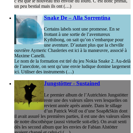
c’est que le nouveau trio envoie du lourd. C’est donc primal,
un peu bestial mais ils ont (…)
Snake De – Alla Sorrentina
Certains labels sont une promesse. En se
frottant à une sortie de l’aventureux
Kythibong, on sait qu’on s’embarque pour
une aventure. D’autant plus que la cheville
ouvrière Aymeric Chasleries est ici à la manœuvre, associé à
Maxime Canelli.
Le nom de la formation est tiré du jeu Nokia Snake 2. Au-delà
de l’anecdote, on sent qu’une envie ludique domine largement
ici. Utiliser des instruments (…)
Jungstötter - Sustained
Le premier album de l’Autrichien Jungstötter
reste une des valeurs sûres vers lesquelles on
revient année après année. Dans le sillage
d’un Patrick Wolf ou d’une Soap&Skin dont
il avait assuré les premières parties, il est une des valeurs sûres
de notre discothèque (aussi virtuelle soit-elle). On avait senti
dès les second album que les envies de Fabian Alstötter
avaient changé et celui-ci (…)