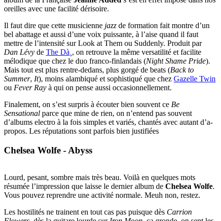
oreilles avec une facilité dérisoire.
Il faut dire que cette musicienne
jazz
de formation fait montre d’un
bel abattage et aussi d’une voix puissante, à l’aise quand il faut
mettre de l’intensité sur Look at Them ou Suddenly. Produit par
Dan Lévy
de
The Dà¸
, on retrouve la même versatilité et facilite
mélodique que chez le duo franco-finlandais (
Night Shame Pride
).
Mais tout est plus rentre-dedans, plus gorgé de beats (
Back to
Summer
,
It
), moins alambiqué et sophistiqué que chez
Gazelle Twin
ou
Fever Ray
à qui on pense aussi occasionnellement.
Finalement, on s’est surpris à écouter bien souvent ce
Be
Sensational
parce que mine de rien, on n’entend pas souvent
d’albums electro à la fois simples et variés, chantés avec autant d’a-
propos. Les réputations sont parfois bien justifiées
Chelsea Wolfe - Abyss
Lourd, pesant, sombre mais très beau. Voilà en quelques mots
résumée l’impression que laisse le dernier album de
Chelsea Wolfe
.
Vous pouvez reprendre une activité normale. Meuh non, restez.
Les hostilités ne trainent en tout cas pas puisque dès
Carrion
Flowers
, dès la guitare lourde sur
Iron Moon
, ça gronde, on sent les