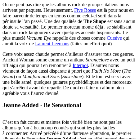
On ne peut pas dire que les albums rock de groupes italiens nous
arrivent par paquets. Heureusement,
Five Roses
est là pour nous en
faire parvenir de temps en temps comme celui-ci sorti dans la
péninsule l’an passé. Une des qualités de
The Shape
est sans aucun
doute sa versatilité. Le premier morceau monte déjà , se stabilisant
dans un rock langoureux avec quelques accents hispanisants. Le
plus musclé
Vacuum Eye
rappelle des choses comme
Cursive
qui
aurait la voix de
Laurent Leemans
(faites un effort quoi).
Cette voix assez chaude permet d’ailleurs d’assurer tous ces genres.
Ancient Woman sonne comme un antique
Strangelove
avec un petit
riff aigu qui pourrait en remontrer à
Interpol
. D’autres noms
viennent de façon aussi disparate à priori que
Faith No More
(
The
Swan
) ou
Mumford and Sons
(
Susnshine
). Et le tout est servi avec
une belle santé, quelques guitares psychédéliques et des morceaux
qui s’arrêtent avant de repartir. De quoi en faire un album bien
agréable vous l’aurez deviné.
Jeanne Added - Be Sensational
C’est un fait connu et maintes fois vérifié bien ne sont pas les
albums qu’on à beaucoup écoutés qui sont les plus faciles
à commenter. Arrivé précédé d’une flatteuse réputation, le premier
album de la Française
Jeanne Added
s’est en effet imposé dans nos